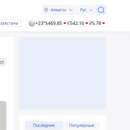
Алматы
Рус
+23°
$
469.85
€
542.16
₽
5.78
азахстана
рт
Последние
Популярные