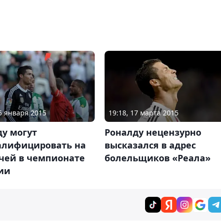
25 января 2015
19:18, 17 марта 2015
ду могут
Роналду нецензурно
алифицировать на
высказался в адрес
тчей в чемпионате
болельщиков «Реала»
ии