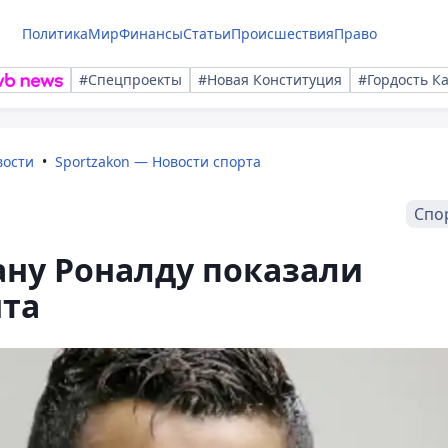
Политика
Мир
Финансы
Статьи
Происшествия
Право
#Спецпроекты
#Новая Конституция
#Гордость К
вости
Sportzakon — Новости спорта
Спо
ану Роналду показали
нта