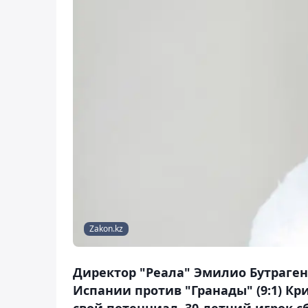
Zakon.kz
Директор "Реала" Эмилио Бутрагень
Испании против "Гранады" (9:1) К
свой потенциал. 30-летний игрок с