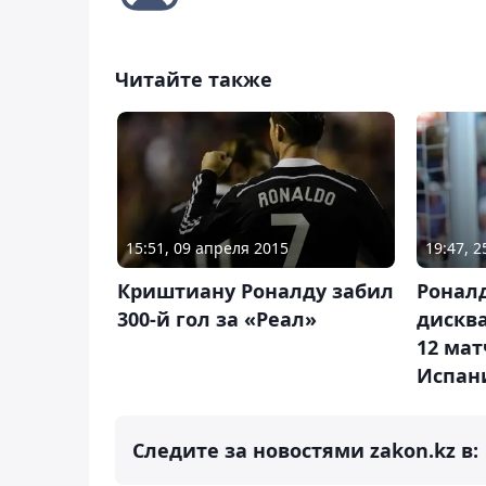
Читайте также
15:51, 09 апреля 2015
19:47, 
Криштиану Роналду забил
Ронал
300-й гол за «Реал»
дискв
12 ма
Испан
Следите за новостями zakon.kz в: