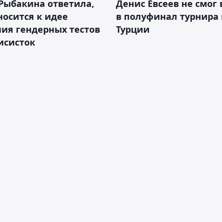
Рыбакина ответила,
Денис Евсеев не смог
носится к идее
в полуфинал турнира 
ия гендерных тестов
Турции
исисток