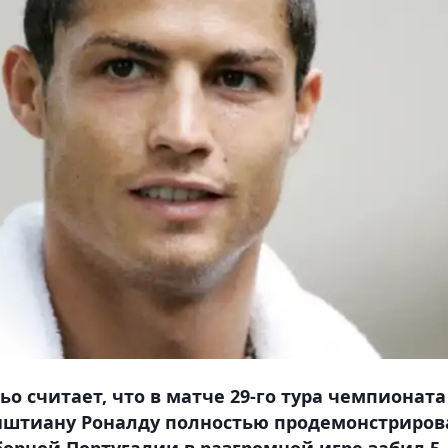
о считает, что в матче 29-го тура чемпионата
риштиану Роналду полностью продемонстриров
борной Португалии в разгромной игре забил 5