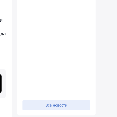
ли
гда
Все новости