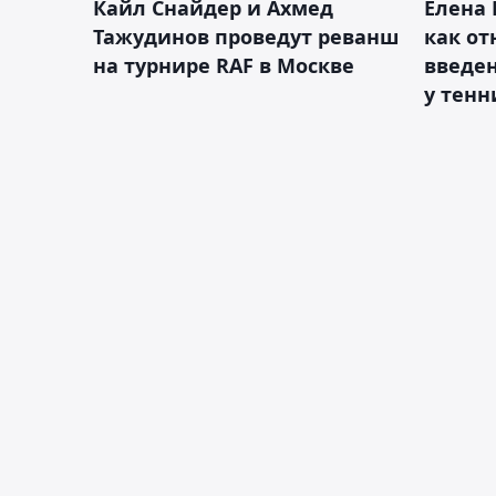
Кайл Снайдер и Ахмед
Елена 
Тажудинов проведут реванш
как от
на турнире RAF в Москве
введен
у тенн