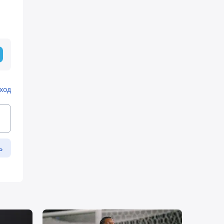
ход
ь