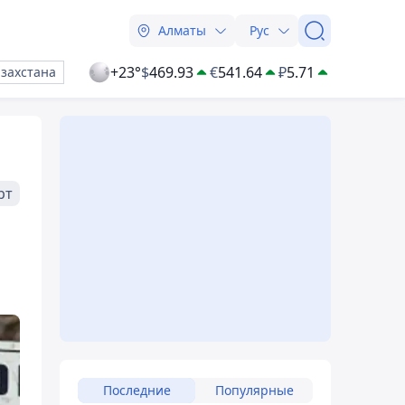
Алматы
Рус
+23°
$
469.93
€
541.64
₽
5.71
азахстана
рт
Последние
Популярные