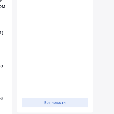
том
1)
ию
На
Все новости