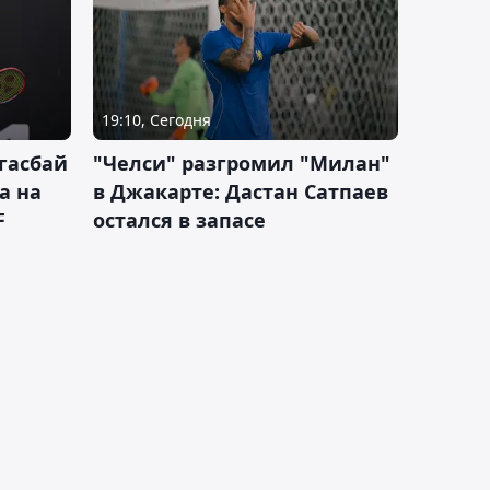
19:10, Сегодня
гасбай
"Челси" разгромил "Милан"
а на
в Джакарте: Дастан Сатпаев
F
остался в запасе