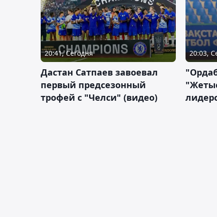
20:41, Сегодня
20:03, 
Дастан Сатпаев завоевал
"Орда
первый предсезонный
"Жетыс
трофей с "Челси" (видео)
лидерс