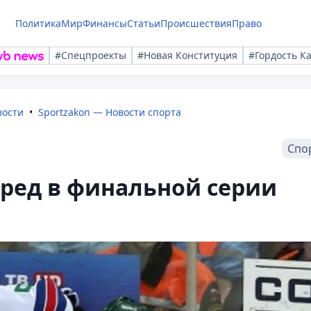
Политика
Мир
Финансы
Статьи
Происшествия
Право
#Спецпроекты
#Новая Конституция
#Гордость К
вости
Sportzakon — Новости спорта
Спо
ред в финальной серии