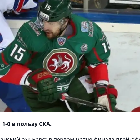
1-0 в пользу СКА.
анский "Ак Барс" в первом матче финала плей-оф