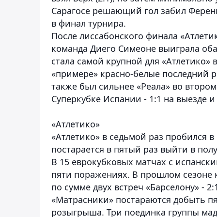
Сарагосе решающий гол забил Ференц 
в финал турнира.
После лиссабонского финала «Атлетик
команда Диего Симеоне выиграла оба м
стала самой крупной для «Атлетико» в
«примере» красно-белые последний ра
также был сильнее «Реала» во втором 
Суперкубке Испании - 1:1 на выезде и 
«Атлетико»
«Атлетико» в седьмой раз пробился 
постарается в пятый раз выйти в пол
В 15 еврокубковых матчах с испанск
пяти поражениях. В прошлом сезоне 
по сумме двух встреч «Барселону» - 2:1
«Матрасники» постараются добыть пя
розыгрыша. Три поединка группы мад