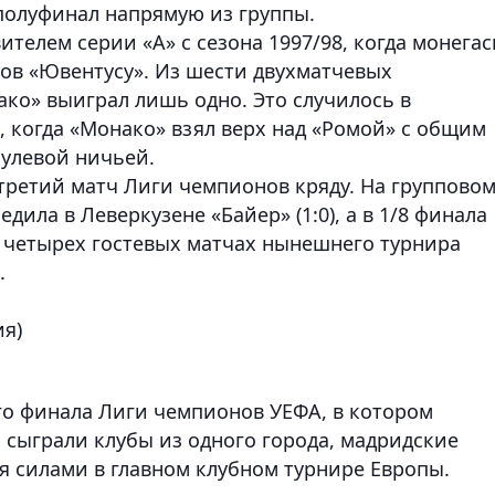
 полуфинал напрямую из группы.
ителем серии «А» с сезона 1997/98, когда монега
ов «Ювентусу». Из шести двухматчевых
ко» выиграл лишь одно. Это случилось в
, когда «Монако» взял верх над «Ромой» с общим
нулевой ничьей.
третий матч Лиги чемпионов кряду. На группово
ила в Леверкузене «Байер» (1:0), а в 1/8 финала
 В четырех гостевых матчах нынешнего турнира
.
ия)
ого финала Лиги чемпионов УЕФА, в котором
 сыграли клубы из одного города, мадридские
я силами в главном клубном турнире Европы.