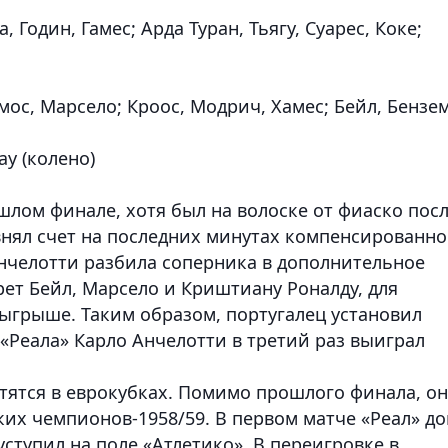
 Годин, Гамес; Арда Туран, Тьягу, Суарес, Коке;
мос, Марсело; Кроос, Модрич, Хамес; Бейл, Бензем
ау (колено)
ошлом финале, хотя был на волоске от фиаско пос
внял счет на последних минутах компенсированно
Анчелотти разбила соперника в дополнительное
рет Бейл, Марсело и Криштиану Роналду, для
озыгрыше. Таким образом, португалец установил
«Реала» Карло Анчелотти в третий раз выиграл
етятся в еврокубках. Помимо прошлого финала, о
их чемпионов-1958/59. В первом матче «Реал» д
 уступил на поле «Атлетико». В переигровке в