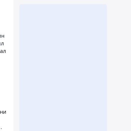
ин
ил
щал
они
.