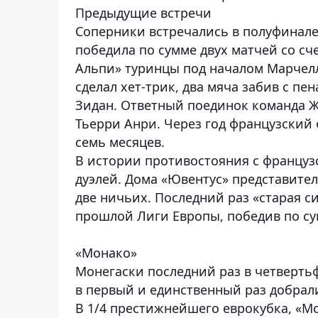
Предыдущие встречи
Соперники встречались в полуфинале
победила по сумме двух матчей со сч
Альпи» туринцы под началом Марчелл
сделал хет-трик, два мяча забив с пе
Зидан. Ответный поединок команда Жа
Тьерри Анри. Через год французский
семь месяцев.
В истории противостояния с француз
дуэлей. Дома «Ювентус» представите
две ничьих. Последний раз «старая си
прошлой Лиги Европы, победив по сум
«Монако»
Монегаски последний раз в четвертьф
в первый и единственный раз добрали
В 1/4 престижнейшего еврокубка, «М