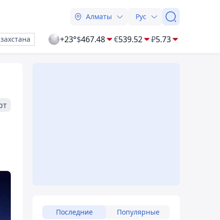
Алматы
Рус
+23°
$
467.48
€
539.52
₽
5.73
азахстана
рт
Последние
Популярные