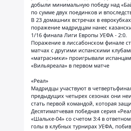
добыли минимальную победу над «Байе
по сумме двух поединков и впоследств
В 23 домашних встречах в еврокубках
поражение мадридцам нанес казански
1/16 финала Лиги Европы УЕФА - 2:0.
Поражение в лиссабонском финале ст
матчах с другими испанскими клубами 
«матрасники» проигрывали испанцам в
«Вильяреала» в первом матче
«Реал»
Мадридцы участвуют в четвертьфинал
предыдущих четырех сезонах они не
стать первой командой, которая защ
Десятиматчевая победная серия «Ре
«Шальке-04» со счетом 3:4 в ответном
голы в клубных турнирах УЕФА, поби