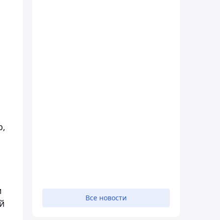
р,
и
Все новости
ей