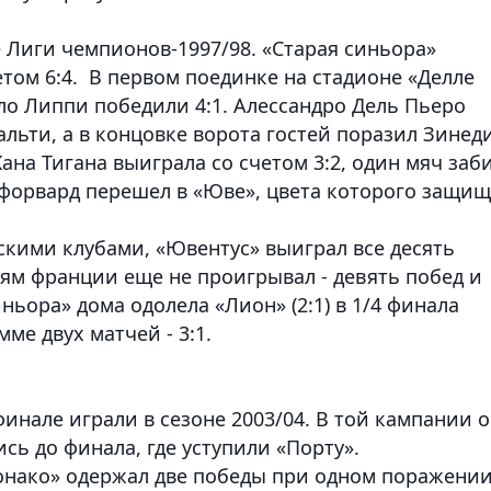
 Лиги чемпионов-1997/98. «Старая синьора»
етом 6:4. В первом поединке на стадионе «Делле
о Липпи победили 4:1. Алессандро Дель Пьеро
нальти, а в концовке ворота гостей поразил Зинед
на Тигана выиграла со счетом 3:2, один мяч заб
 форвард перешел в «Юве», цвета которого защи
скими клубами, «Ювентус» выиграл все десять
лям франции еще не проигрывал - девять побед и
ньора» дома одолела «Лион» (2:1) в 1/4 финала
ме двух матчей - 3:1.
инале играли в сезоне 2003/04. В той кампании 
сь до финала, где уступили «Порту».
онако» одержал две победы при одном поражении