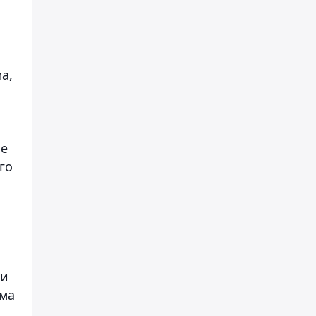
а,
ле
го
ни
ома