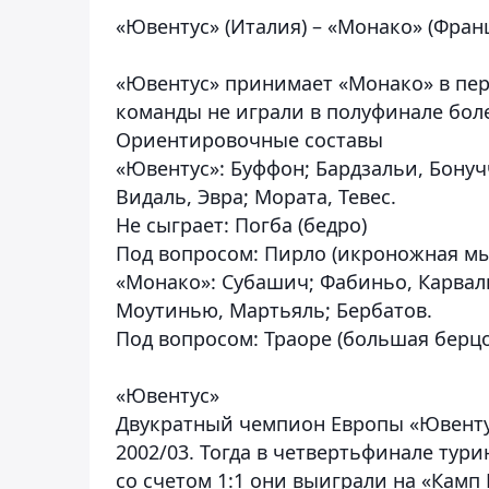
«Ювентус» (Италия) – «Монако» (Фран
«Ювентус» принимает «Монако» в пер
команды не играли в полуфинале боле
Ориентировочные составы
«Ювентус»:
Буффон; Бардзальи, Бонуч
Видаль, Эвра; Мората, Тевес.
Не сыграет:
Погба (бедро)
Под вопросом: Пирло (икроножная мы
«Монако»:
Субашич; Фабиньо, Карваль
Моутинью, Мартьяль; Бербатов.
Под вопросом:
Траоре (большая берцов
«Ювентус»
Двукратный чемпион Европы «Ювенту
2002/03. Тогда в четвертьфинале тур
со счетом 1:1 они выиграли на «Камп 