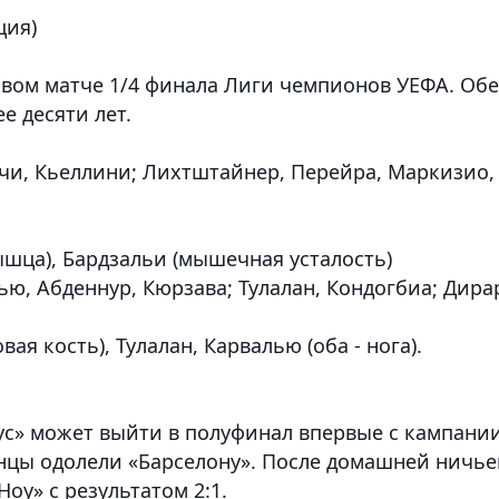
ция)
вом матче 1/4 финала Лиги чемпионов УЕФА. Обе
е десяти лет.
чи, Кьеллини; Лихтштайнер, Перейра, Маркизио,
шца), Бардзальи (мышечная усталость)
ю, Абденнур, Кюрзава; Тулалан, Кондогбиа; Дира
ая кость), Тулалан, Карвалью (оба - нога).
с» может выйти в полуфинал впервые с кампани
инцы одолели «Барселону». После домашней ничь
Ноу» с результатом 2:1.