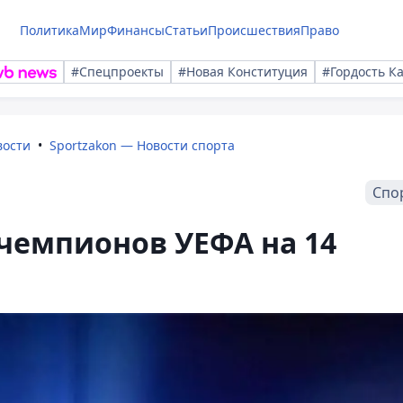
Политика
Мир
Финансы
Статьи
Происшествия
Право
#Спецпроекты
#Новая Конституция
#Гордость К
вости
Sportzakon — Новости спорта
Спо
чемпионов УЕФА на 14