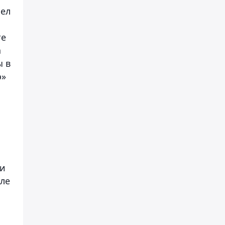
шел
те
а
ы в
о»
ри
ле