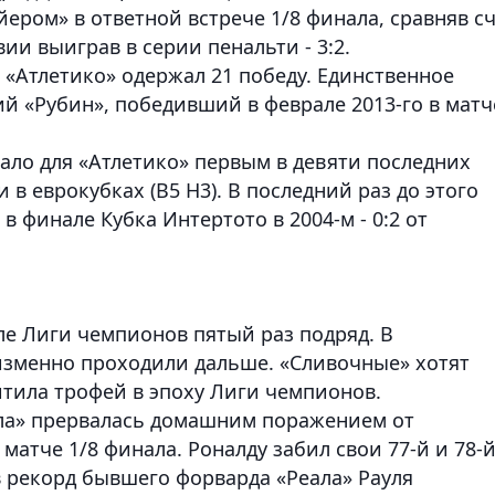
ром» в ответной встрече 1/8 финала, сравняв с
ии выиграв в серии пенальти - 3:2.
 «Атлетико» одержал 21 победу. Единственное
й «Рубин», победивший в феврале 2013-го в матч
ало для «Атлетико» первым в девяти последних
в еврокубках (В5 Н3). В последний раз до этого
 финале Кубка Интертото в 2004-м - 0:2 от
е Лиги чемпионов пятый раз подряд. В
изменно проходили дальше. «Сливочные» хотят
итила трофей в эпоху Лиги чемпионов.
ала» прервалась домашним поражением от
 матче 1/8 финала. Роналду забил свои 77-й и 78-
в рекорд бывшего форварда «Реала» Рауля