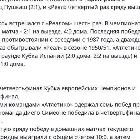
Пушкаш (2:1), и «Реал» четвертый раз кряду вы
о» встречался с «Реалом» шесть раз. В чемпиона
атча - 2:1 на выезде, 4:0 дома. Последняя побед
 противостоянии с соседями с 1987 года, а дважд
з обыгрывали «Реал» в сезоне 1950/51. «Атлетик
раунде Кубка Испании (2:0 дома, 2:2 на выезде) и
1:0 дома.
в четвертьфинал Кубка европейских чемпионов и
уфинал.
ими командами «Атлетико» одержал семь побед п
команда Диего Симеоне победила в четвертьфина
.
тую кряду победу в домашних матчах текущего
ридцы выиграли с общим счетом 10:0, а затем