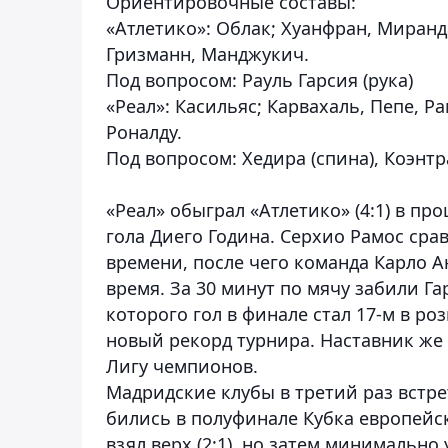
Ориентировочные составы:
«Атлетико»:
Облак; Хуанфран, Миранда,
Гризманн, Манджукич.
Под вопросом: Рауль Гарсия (рука)
«Реал»:
Касильяс; Карвахаль, Пепе, Ра
Роналду.
Под вопросом: Хедира (спина), Коэнтр
«Реал» обыграл «Атлетико» (4:1) в пр
гола Диего Година. Серхио Рамос сра
времени, после чего команда Карло 
время. За 30 минут по мячу забили Га
которого гол в финале стал 17-м в р
новый рекорд турнира. Наставник же 
Лигу чемпионов.
Мадридские клубы в третий раз встр
бились в полуфинале Кубка европейск
взял верх (2:1), но затем минимально