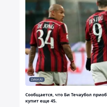
Zakon.kz
Сообщается, что Би Течаубол приоб
купит еще 45.