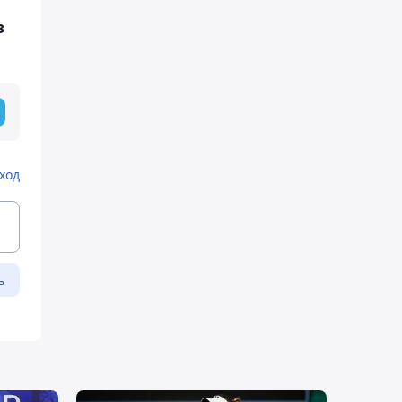
з
ход
ь