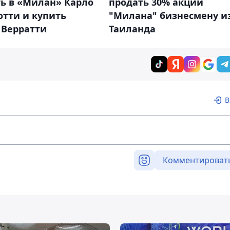
ть в «Милан» Карло
продать 30% акций
отти и купить
"Милана" бизнесмену и
 Верратти
Таиланда
В
Комментироват