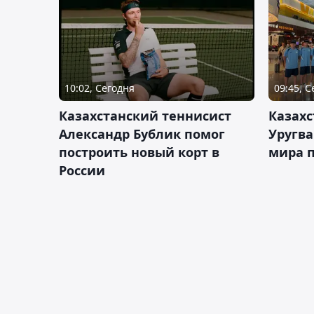
10:02, Сегодня
09:45, 
Казахстанский теннисист
Казахс
Александр Бублик помог
Уругв
построить новый корт в
мира п
России