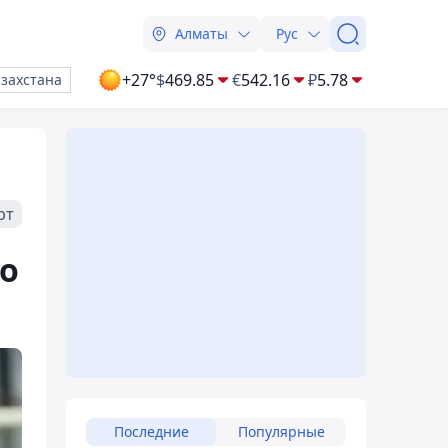
Алматы
Рус
+27°
$
469.85
€
542.16
₽
5.78
азахстана
рт
о
Последние
Популярные