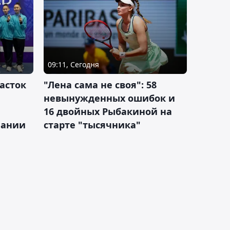
09:11, Сегодня
асток
"Лена сама не своя": 58
невынужденных ошибок и
16 двойных Рыбакиной на
мании
старте "тысячника"