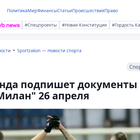
Политика
Мир
Финансы
Статьи
Происшествия
Право
#Спецпроекты
#Новая Конституция
#Гордость К
вости
Sportzakon — Новости спорта
Спо
анда подпишет документы 
Милан" 26 апреля