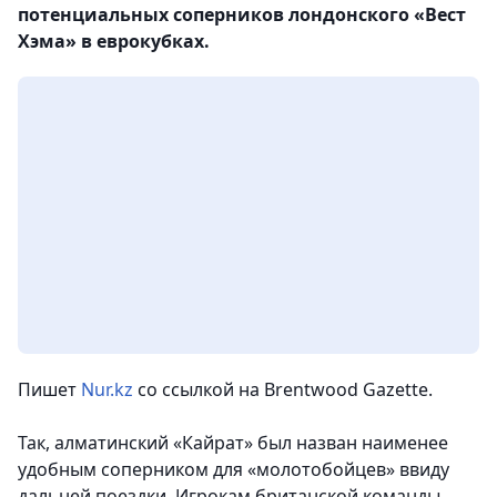
потенциальных соперников лондонского «Вест
Хэма» в еврокубках.
Пишет
Nur.kz
со ссылкой на Brentwood Gazette.
Так, алматинский «Кайрат» был назван наименее
удобным соперником для «молотобойцев» ввиду
дальней поездки
. Игрокам британской команды