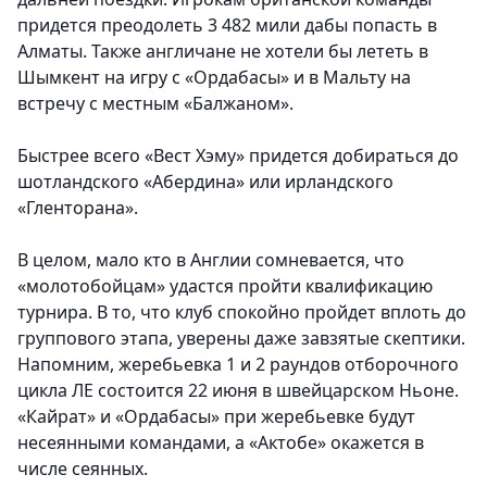
придется преодолеть 3 482 мили дабы попасть в
Алматы. Также англичане не хотели бы лететь в
Шымкент на игру с
«Ордабасы
» и в Мальту на
встречу с местным
«Балжаном».
Быстрее всего
«Вест Хэму»
придется добираться до
шотландского
«Абердина»
или ирландского
«Гленторана»
.
В целом, мало кто в Англии сомневается, что
«молотобойцам» удастся пройти квалификацию
турнира. В то, что клуб спокойно пройдет вплоть до
группового этапа, уверены даже завзятые скептики.
Напомним, жеребьевка 1 и 2 раундов отборочного
цикла ЛЕ состоится 22 июня в швейцарском Ньоне.
«Кайрат» и «Ордабасы»
при жеребьевке будут
несеянными командами, а
«Актобе» окажется в
числе сеянных.