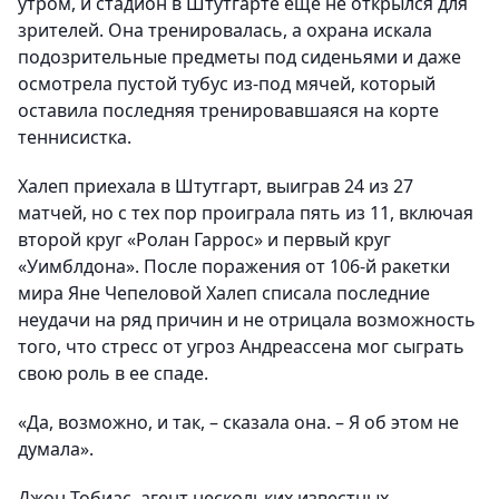
утром, и стадион в Штутгарте еще не открылся для
зрителей. Она тренировалась, а охрана искала
подозрительные предметы под сиденьями и даже
осмотрела пустой тубус из-под мячей, который
оставила последняя тренировавшаяся на корте
теннисистка.
Халеп приехала в Штутгарт, выиграв 24 из 27
матчей, но с тех пор проиграла пять из 11, включая
второй круг «Ролан Гаррос» и первый круг
«Уимблдона». После поражения от 106-й ракетки
мира Яне Чепеловой Халеп списала последние
неудачи на ряд причин и не отрицала возможность
того, что стресс от угроз Андреассена мог сыграть
свою роль в ее спаде.
«Да, возможно, и так, – сказала она. – Я об этом не
думала».
Джон Тобиас, агент нескольких известных