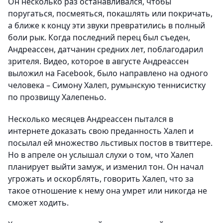
Он несколько раз останавливался, чтобы
поругаться, посмеяться, покашлять или покричать,
а ближе к концу эти звуки превратились в полный
боли рык. Когда последний перец был съеден,
Андреассен, датчанин средних лет, поблагодарил
зрителя. Видео, которое в августе Андреассен
выложил на Facebook, было направлено на одного
человека – Симону Халеп, румынскую теннисистку
по прозвищу Халепеньо.
Несколько месяцев Андреассен пытался в
интернете доказать свою преданность Халеп и
посылал ей множество льстивых постов в твиттере.
Но в апреле он услышал слухи о том, что Халеп
планирует выйти замуж, и изменил тон. Он начал
угрожать и оскорблять, говорить Халеп, что за
такое отношение к нему она умрет или никогда не
сможет ходить.