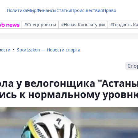
Политика
Мир
Финансы
Статьи
Происшествия
Право
#Спецпроекты
#Новая Конституция
#Гордость К
вости
Sportzakon — Новости спорта
Спо
ла у велогонщика "Астан
лись к нормальному уровн