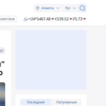
Алматы
Рус
+24°
$
467.48
€
539.52
₽
5.73
азахстана
рт
ы"
ю
Последние
Популярные