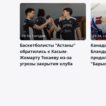
19:10, Сегодня
18:34, 
Баскетболисты "Астаны"
Канад
обратились к Касым-
Бланд
Жомарту Токаеву из-за
продол
угрозы закрытия клуба
"Барыс