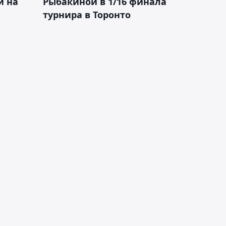
й на
Рыбакиной в 1/16 финала
турнира в Торонто