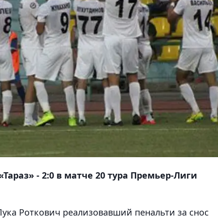
араз» - 2:0 в матче 20 тура Премьер-Лиги
Лука Роткович реализовавший пенальти за снос