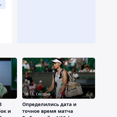
ь
08:18, Сегодня
8
Определились дата и
ок и
точное время матча