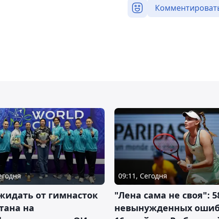
Комментироват
Сегодня
09:11, Сегодня
жидать от гимнасток
"Лена сама не своя": 5
тана на
невынужденных ошиб