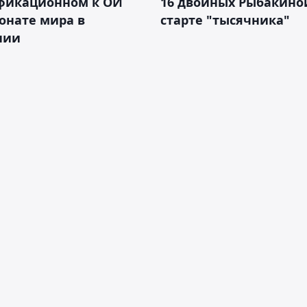
фикационном к ОИ
16 двойных Рыбакино
онате мира в
старте "тысячника"
нии