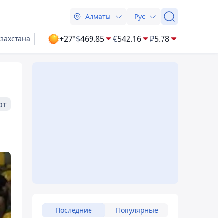
Алматы
Рус
+27°
$
469.85
€
542.16
₽
5.78
азахстана
рт
Последние
Популярные