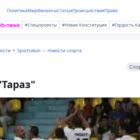
Политика
Мир
Финансы
Статьи
Происшествия
Право
#Спецпроекты
#Новая Конституция
#Гордость К
вости
Sportzakon — Новости спорта
Спо
"Тараз"