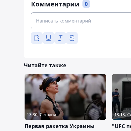
Комментарии
0
Читайте также
13:30, Сегодня
13:13, 
Первая ракетка Украины
"UFC п