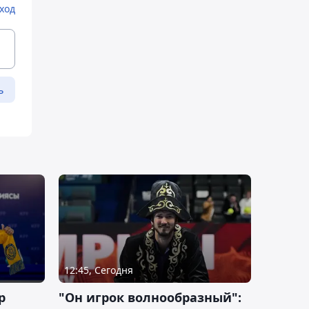
ход
ь
12:45, Сегодня
р
"Он игрок волнообразный":