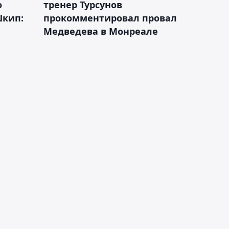
о
тренер Турсунов
Шкип:
прокомментировал провал
Медведева в Монреале