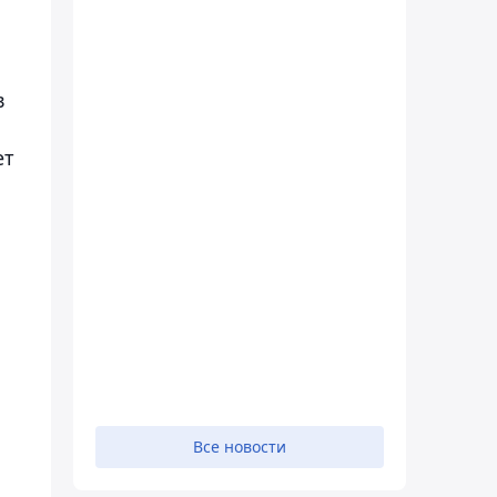
в
ет
Все новости