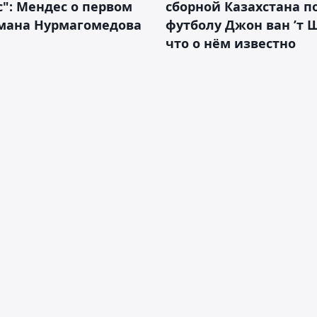
с": Мендес о первом
сборной Казахстана п
смана Нурмагомедова
футболу Джон ван ’т 
что о нём известно