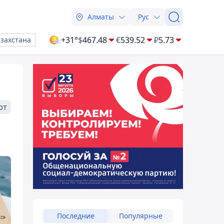
Алматы
Рус
+31°
$
467.48
€
539.52
₽
5.73
азахстана
рт
Последние
Популярные