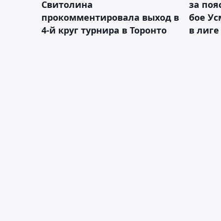
Свитолина
за поя
прокомментировала выход в
бое У
4-й круг турнира в Торонто
в лиге