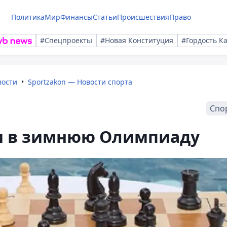
Политика
Мир
Финансы
Статьи
Происшествия
Право
#Спецпроекты
#Новая Конституция
#Гордость К
вости
Sportzakon — Новости спорта
Спо
 в зимнюю Олимпиаду