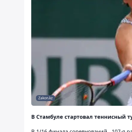
Zakon.kz
В Стамбуле стартовал теннисный тур
В 1/16 финала соревнований, 107-я р