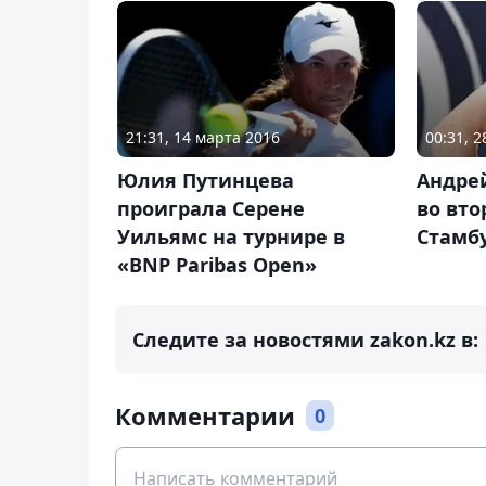
21:31, 14 марта 2016
00:31, 
Юлия Путинцева
Андре
проиграла Серене
во вто
Уильямс на турнире в
Стамб
«BNP Paribas Open»
Следите за новостями zakon.kz в:
Комментарии
0