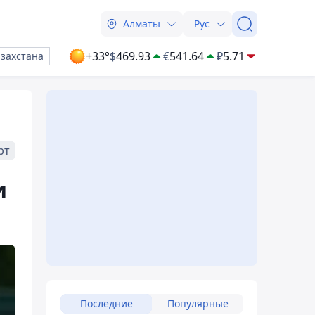
Алматы
Рус
+33°
$
469.93
€
541.64
₽
5.71
азахстана
рт
и
Последние
Популярные