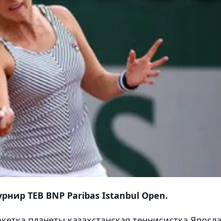
нир TEB BNP Paribas Istanbul Open.
акетка планеты казахстанская теннисистка
Яросл