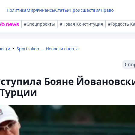
Политика
Мир
Финансы
Статьи
Происшествия
Право
#Спецпроекты
#Новая Конституция
#Гордость К
вости
Sportzakon — Новости спорта
Спо
уступила Бояне Йовановск
 Турции