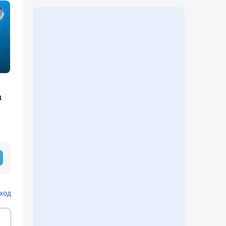
в
ход