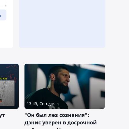
ь
13:45, Сегодня
ут
"Он был лез сознания":
Дэнис уверен в досрочной