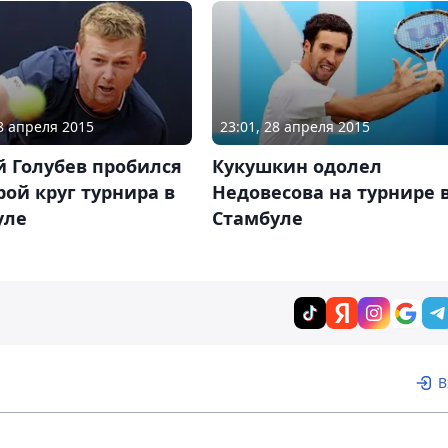
28 апреля 2015
23:01, 28 апреля 2015
й Голубев пробился
Кукушкин одолел
рой круг турнира в
Недовесова на турнире 
уле
Стамбуле
В