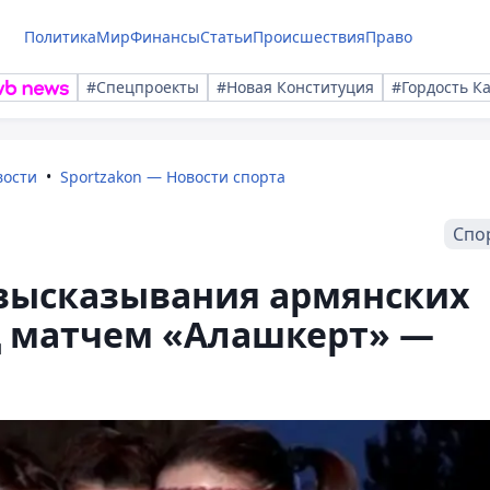
Политика
Мир
Финансы
Статьи
Происшествия
Право
#Спецпроекты
#Новая Конституция
#Гордость К
вости
Sportzakon — Новости спорта
Спо
высказывания армянских
 матчем «Алашкерт» —