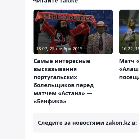
Читайте также
18:07, 25 ноября 2015
16:22, 
Самые интересные
Матч 
высказывания
«Алаш
португальских
посещ
болельщиков перед
матчем «Астана» —
«Бенфика»
Следите за новостями zakon.kz в: