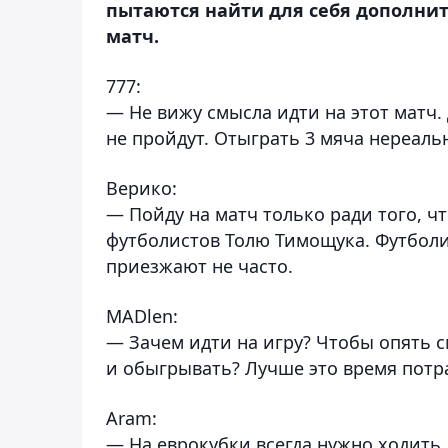
пытаются найти для себя дополни
матч.
777:
— Не вижу смысла идти на этот матч.
не пройдут. Отыграть 3 мяча нереаль
Верико:
— Пойду на матч только ради того, 
футболистов Толю Тимощука. Футбол
приезжают не часто.
MADlen:
— Зачем идти на игру? Чтобы опять с
и обыгрывать? Лучше это время потр
Aram:
— На еврокубки всегда нужно ходить,