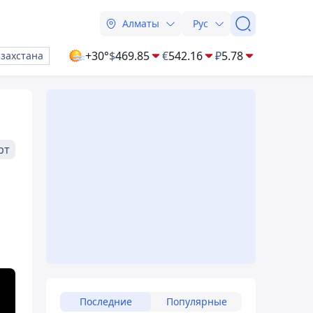
Алматы
Рус
+30°
$
469.85
€
542.16
₽
5.78
азахстана
рт
Последние
Популярные