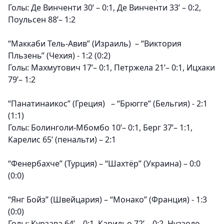
Голы:
Де Винченти 30’ – 0:1, Де Винченти 33’ – 0:2,
Поульсен 88’– 1:2
“Маккаби Тель-Авив” (Израиль) – “Виктория
Пльзень” (Чехия) - 1:2 (0:2)
Голы:
Махмутович 17’– 0:1, Петржела 21’– 0:1, Ицхаки
79’– 1:2
“Панатинаикос” (Греция) – “Брюгге” (Бельгия) - 2:1
(1:1)
Голы:
Болинголи-Мбомбо 10’– 0:1, Берг 37’– 1:1,
Карелис 65’ (пенальти) – 2:1
“Фенербахче” (Турция) – “Шахтёр” (Украина) – 0:0
(0:0)
“Янг Бойз” (Швейцария) – “Монако” (Франция) - 1:3
(0:0)
Голы:
Курзава 64’ – 0:1, Карильо 72’ – 0:2, Нуззоло