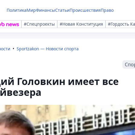
Политика
Мир
Финансы
Статьи
Происшествия
Право
#Спецпроекты
#Новая Конституция
#Гордость К
вости
Sportzakon — Новости спорта
Спо
дий Головкин имеет все
йвезера