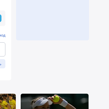
ход
ь