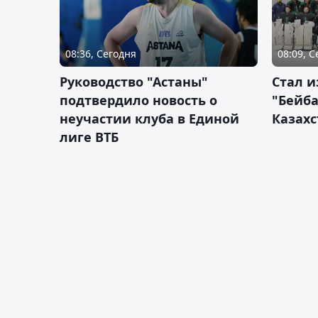
08:36, Сегодня
08:09, 
Руководство "Астаны"
Стал и
подтвердило новость о
"Бейба
неучастии клуба в Единой
Казахс
лиге ВТБ