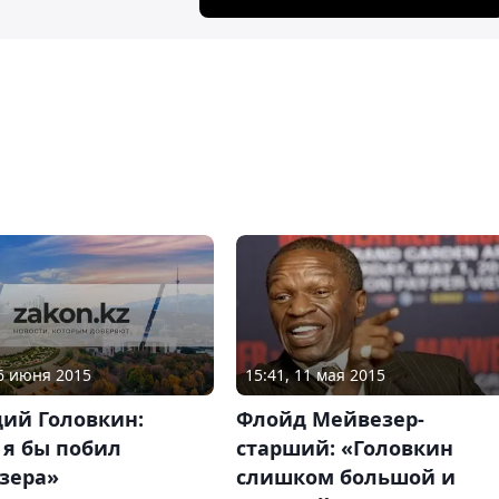
16 июня 2015
15:41, 11 мая 2015
дий Головкин:
Флойд Мейвезер-
 я бы побил
старший: «Головкин
зера»
слишком большой и