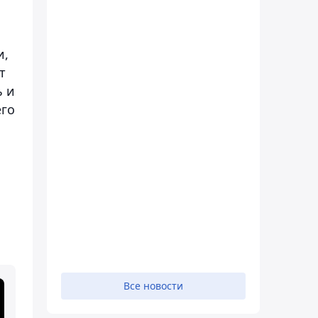
и,
т
ь и
его
Все новости