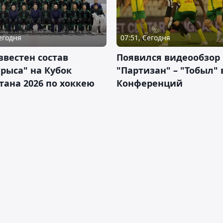
Сегодня
07:51, Сегодня
звестен состав
Появился видеообзор
рыса" на Кубок
"Партизан" – "Тобыл" 
тана 2026 по хоккею
Конференций