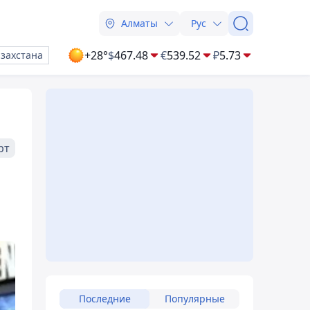
Алматы
Рус
+28°
$
467.48
€
539.52
₽
5.73
азахстана
рт
Последние
Популярные