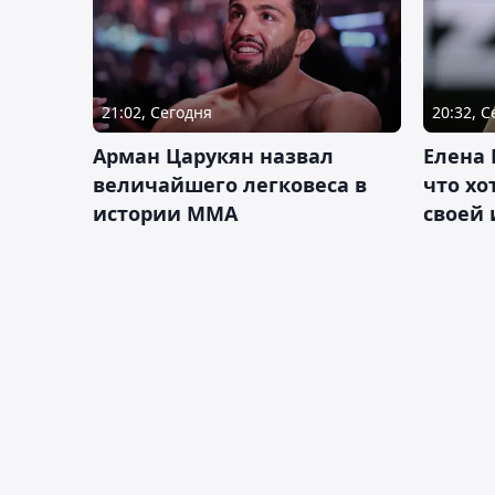
21:02, Сегодня
20:32, 
Арман Царукян назвал
Елена 
величайшего легковеса в
что хо
истории ММА
своей 