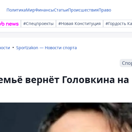
Политика
Мир
Финансы
Статьи
Происшествия
Право
#Спецпроекты
#Новая Конституция
#Гордость К
вости
Sportzakon — Новости спорта
Спо
Лемьё вернёт Головкина на