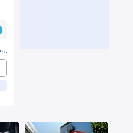
ход
ь