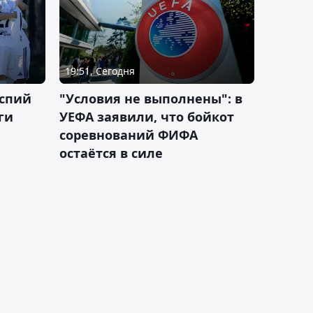
19:51, Сегодня
аспий
"Условия не выполнены": в
ги
УЕФА заявили, что бойкот
соревнований ФИФА
остаётся в силе