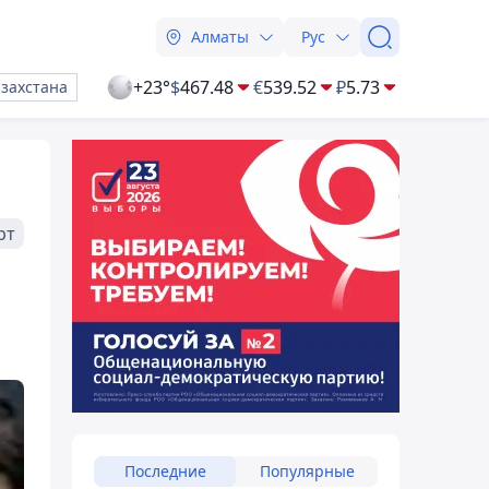
Алматы
Рус
+23°
$
467.48
€
539.52
₽
5.73
азахстана
рт
Последние
Популярные