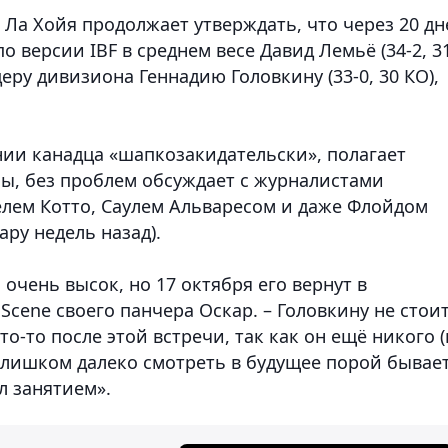
е Ла Хойя продолжает утверждать, что через 20 дн
 версии IBF в среднем весе Давид Лемьё (34-2, 3
еру дивизиона Геннадию Головкину (33-0, 30 КО),
ии канадца «шапкозакидательски», полагает
ны, без проблем обсуждает с журналистами
лем Котто, Саулем Альваресом и даже Флойдом
ру недель назад).
очень высок, но 17 октября его вернут в
Scene своего панчера Оскар. – Головкину не стои
о-то после этой встречи, так как он ещё никого (
 Слишком далеко смотреть в будущее порой бывае
л занятием».