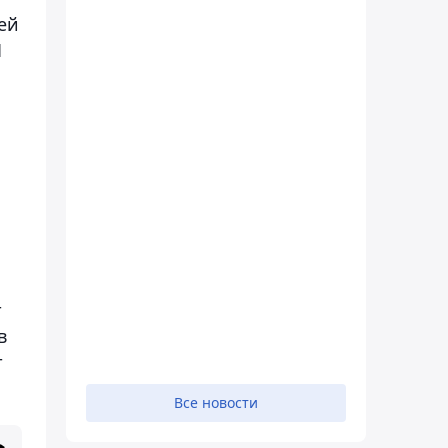
ей
1
т
в
т
Все новости