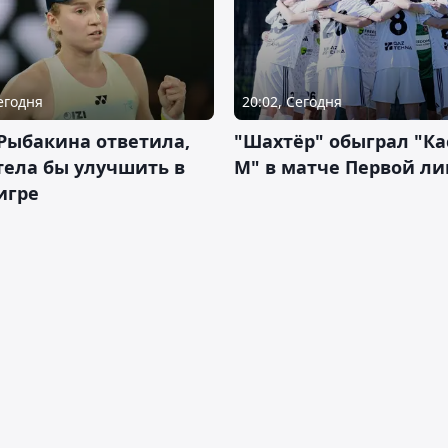
Сегодня
20:02, Сегодня
Рыбакина ответила,
"Шахтёр" обыграл "К
тела бы улучшить в
М" в матче Первой ли
игре