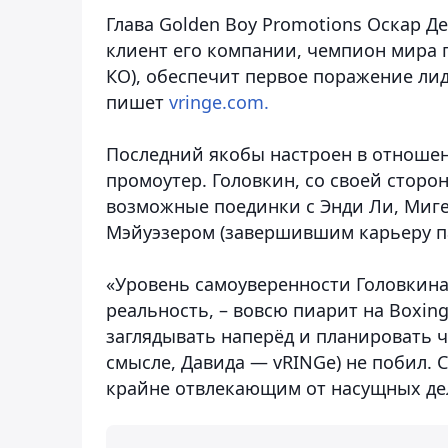
Глава Golden Boy Promotions Оскар Д
клиент его компании, чемпион мира по
КО), обеспечит первое поражение лид
пишет
vringe.com.
Последний якобы настроен в отношен
промоутер. Головкин, со своей сторо
возможные поединки с Энди Ли, Миге
Мэйуэзером (завершившим карьеру па
«Уровень самоуверенности Головкина 
реальность, – вовсю пиарит на Boxing
заглядывать наперёд и планировать чт
смысле, Давида — vRINGe) не побил.
крайне отвлекающим от насущных де