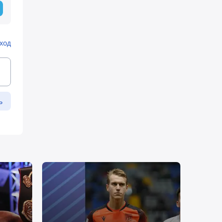
ход
ь