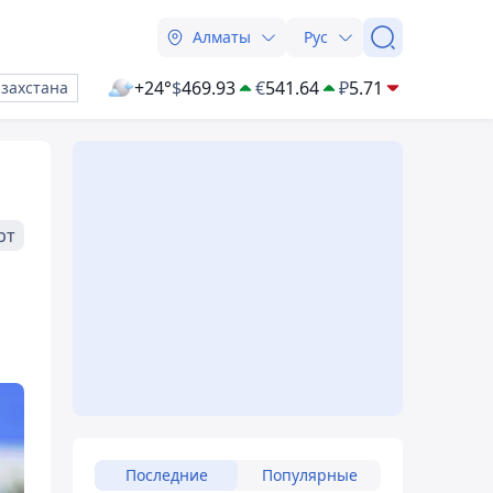
Алматы
Рус
+24°
$
469.93
€
541.64
₽
5.71
азахстана
рт
Последние
Популярные