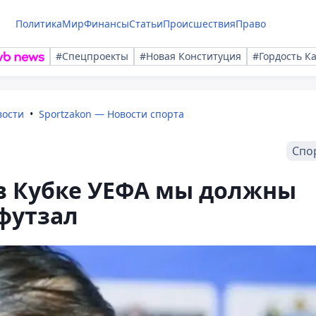
Политика
Мир
Финансы
Статьи
Происшествия
Право
#Спецпроекты
#Новая Конституция
#Гордость К
вости
Sportzakon — Новости спорта
Спо
в Кубке УЕФА мы должны
футзал