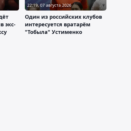
22:19, 07 августа 2026
дёт
Один из российских клубов
 экс-
интересуется вратарём
ксу
"Тобыла" Устименко