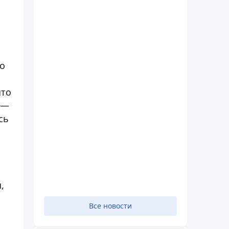
м
то
что
 —
сь
,
Все новости