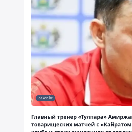
Zakon.kz
Главный тренер «Тулпара» Амиржан
товарищеских матчей с «Кайратом»
клуба и своих ожиданиях от грядущ