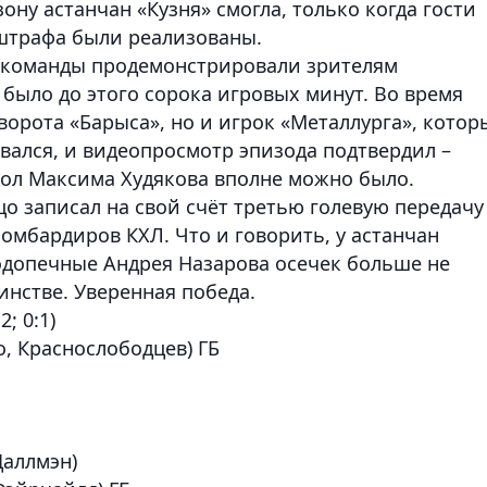
зону астанчан «Кузня» смогла, только когда гости
 штрафа были реализованы.
а команды продемонстрировали зрителям
 было до этого сорока игровых минут. Во время
 ворота «Барыса», но и игрок «Металлурга», котор
овался, и видеопросмотр эпизода подтвердил –
 гол Максима Худякова вполне можно было.
о записал на свой счёт третью голевую передачу
бомбардиров КХЛ. Что и говорить, у астанчан
одопечные Андрея Назарова осечек больше не
инстве. Уверенная победа.
2; 0:1)
о, Краснослободцев) ГБ
Даллмэн)