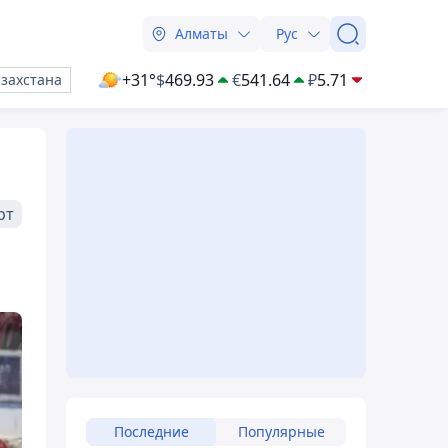
Алматы
Рус
+31°
$
469.93
€
541.64
₽
5.71
азахстана
рт
Последние
Популярные