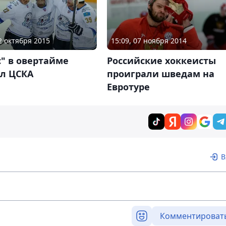
02 октября 2015
15:09, 07 ноября 2014
" в овертайме
Российские хоккеисты
ил ЦСКА
проиграли шведам на
Евротуре
В
Комментироват