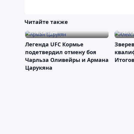
Читайте также
08:19, Сегодня
07:47, 
Легенда UFC Кормье
Зверев
подетвердил отмену боя
квали
Чарльза Оливейры и Армана
Итогов
Царукяна