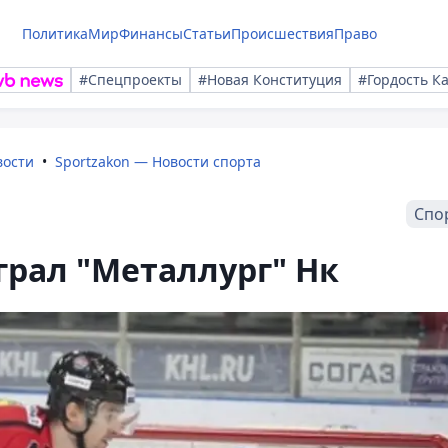
Политика
Мир
Финансы
Статьи
Происшествия
Право
#Спецпроекты
#Новая Конституция
#Гордость К
вости
Sportzakon — Новости спорта
Спо
грал "Металлург" Нк