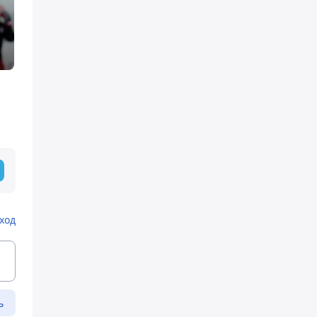
ход
ь