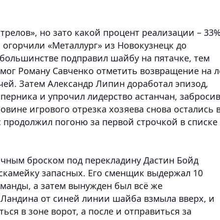
стрелов», но зато какой процент реализации – 33%
огорчили «Металлург» из Новокузнецк до
 большинстве подправил шайбу на пятачке, тем
омог Роману Савченко отметить возвращение на л
чей. Затем Александр Липин доработал эпизод,
перника и упрочил лидерство астанчан, заброси
ловине игрового отрезка хозяева снова остались 
с продолжил погоню за первой строчкой в списке
очным броском под перекладину Дастин Бойд
 скамейку запасных. Его сменщик выдержал 10
манды, а затем вынужден был всё же
 Ландина от синей линии шайба взмыла вверх, и
ься в зоне ворот, а после и отправиться за