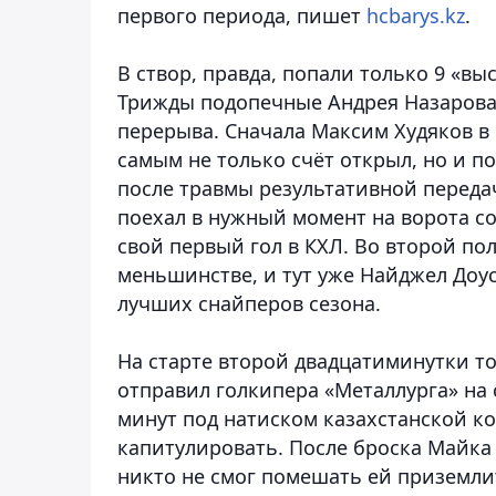
первого периода, пишет
hcbarys.kz
.
В створ, правда, попали только 9 «вы
Трижды подопечные Андрея Назарова 
перерыва. Сначала Максим Худяков в
самым не только счёт открыл, но и п
после травмы результативной переда
поехал в нужный момент на ворота со
свой первый гол в КХЛ. Во второй по
меньшинстве, и тут уже Найджел Доу
лучших снайперов сезона.
На старте второй двадцатиминутки т
отправил голкипера «Металлурга» на
минут под натиском казахстанской ко
капитулировать. После броска Майка
никто не смог помешать ей приземлит