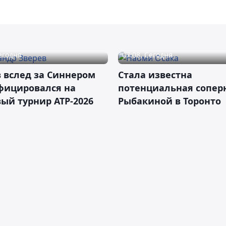
Сегодня
07:08, Сегодня
 вслед за Синнером
Cтала известна
фицировался на
потенциальная сопер
ый турнир ATP-2026
Рыбакиной в Торонто