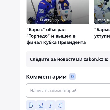
20:02, 14 августа 2021
16:23, 
"Барыс" обыграл
"Барыс
"Торпедо" и вышел в
уступ
финал Кубка Президента
Следите за новостями zakon.kz в:
Комментарии
0