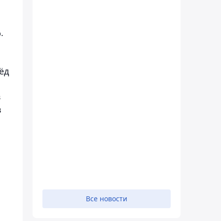
.
ёд
в
в
Все новости