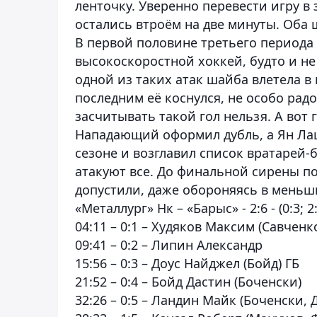
ленточку. Уверенно перевести игру в 
остались втроём на две минуты. Оба
В первой половине третьего период
высокоскоростной хоккей, будто и не
одной из таких атак шайба влетела в
последним её коснулся, не особо рад
засчитывать такой гол нельзя. А вот
Нападающий оформил дубль, а Ян Лац
сезоне и возглавил список вратарей-
атакуют все. До финальной сирены п
допустили, даже обороняясь в меньш
«Металлург» Нк – «Барыс» - 2:6 - (0:3; 2:
04:11 – 0:1 – Худяков Максим (Савченк
09:41 – 0:2 – Липин Александр
15:56 – 0:3 – Доус Найджел (Бойд) ГБ
21:52 – 0:4 – Бойд Дастин (Боченски)
32:26 – 0:5 – Ландин Майк (Боченски, 