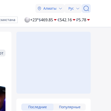
Алматы
Рус
+23°
$
469.85
€
542.16
₽
5.78
азахстана
рт
Последние
Популярные