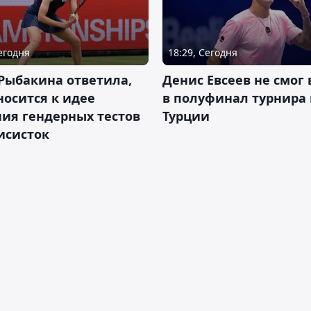
Сегодня
18:29, Сегодня
Рыбакина ответила,
Денис Евсеев не смог
носится к идее
в полуфинал турнира 
ия гендерных тестов
Турции
исисток