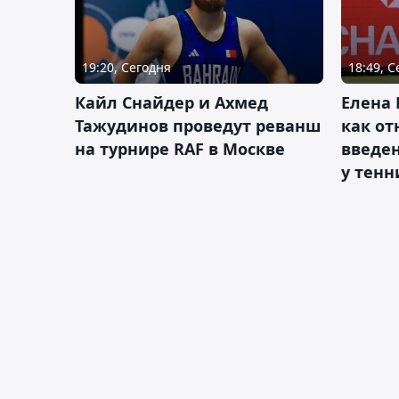
19:20, Сегодня
18:49, 
Кайл Снайдер и Ахмед
Елена 
Тажудинов проведут реванш
как от
на турнире RAF в Москве
введен
у тенн