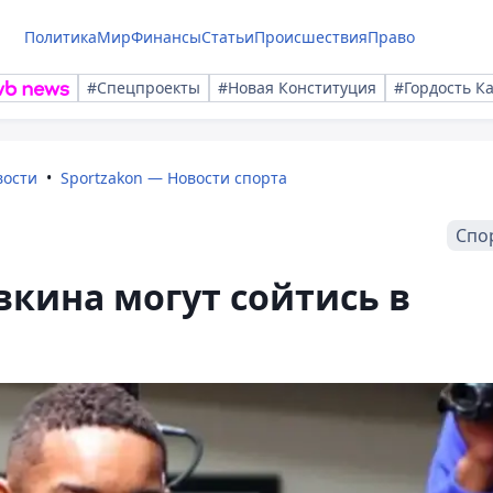
Политика
Мир
Финансы
Статьи
Происшествия
Право
#Спецпроекты
#Новая Конституция
#Гордость К
вости
Sportzakon — Новости спорта
Спо
вкина могут сойтись в