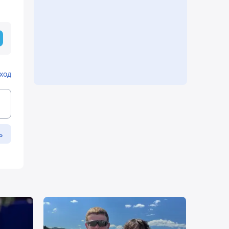
ход
ь