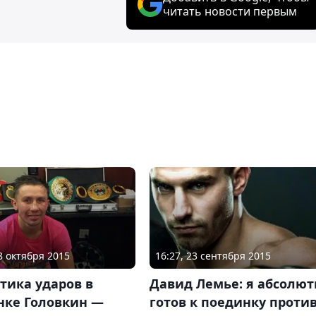
читать новости первым
18 октября 2015
16:27, 23 сентября 2015
тика ударов в
Давид Лемье: я абсолют
нке Головкин —
готов к поединку проти