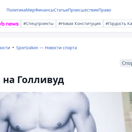
Политика
Мир
Финансы
Статьи
Происшествия
Право
#Спецпроекты
#Новая Конституция
#Гордость К
вости
Sportzakon — Новости спорта
Спо
 на Голливуд