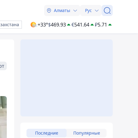
Алматы
Рус
+33°
$
469.93
€
541.64
₽
5.71
азахстана
рт
Последние
Популярные