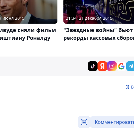
09 июня 2015
21:34, 21 декабря 2015
ливуде сняли фильм
"Звездные войны" бьют
риштиану Роналду
рекорды кассовых сборо
В
Комментироват