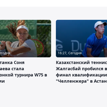
Сегодня
16:27, Сегодня
танка Соня
Казахстанский теннис
аева стала
Жалгасбай пробился 
онкой турнира W75 в
финал квалификации
ии
"Челленжера" в Астан