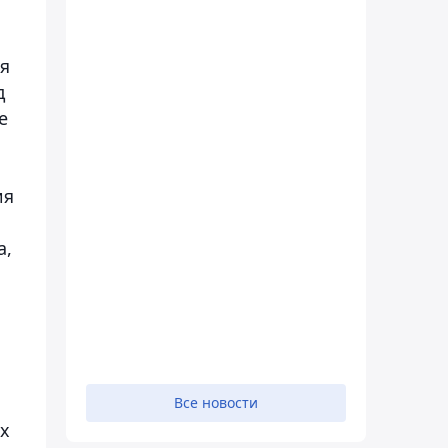
ся
д
е
ия
а,
Все новости
ых