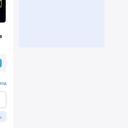
в
ход
ь