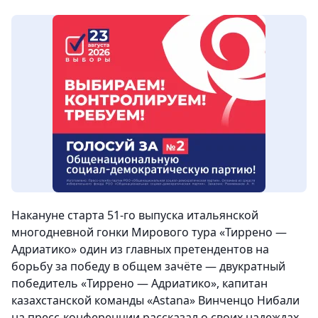
Накануне старта 51-го выпуска итальянской
многодневной гонки Мирового тура «Тиррено —
Адриатико» один из главных претендентов на
борьбу за победу в общем зачёте — двукратный
победитель «Тиррено — Адриатико», капитан
казахстанской команды «Astana» Винченцо Нибали
на пресс-конференции рассказал о своих надеждах