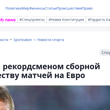
Политика
Мир
Финансы
Статьи
Происшествия
Право
#Спецпроекты
#Новая Конституция
#Гордость К
вости
Sportzakon — Новости спорта
Спо
 рекордсменом сборной
ству матчей на Евро