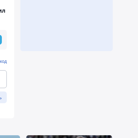
ил
ход
ь