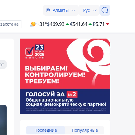
Алматы
Рус
+31°
$
469.93
€
541.64
₽
5.71
азахстана
рт
Последние
Популярные