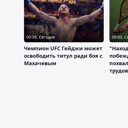
09:39, Сегодня
09:00, 
Чемпион UFC Гейджи может
"Наход
освободить титул ради боя с
побежд
Махачевым
похва
трудов