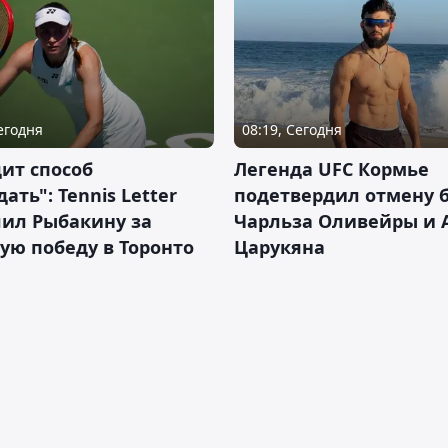
Сегодня
08:19, Сегодня
ит способ
Легенда UFC Кормье
ать": Tennis Letter
подетвердил отмену 
лил Рыбакину за
Чарльза Оливейры и 
ую победу в Торонто
Царукяна