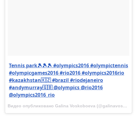
Tennis park🎾🎾🎾 #olympics2016 #olympictennis
#olympicgames2016 #rio2016 #olympics2016rio
#kazakhstan🇰🇿 #brazil #riodejaneiro
#andymurray🇬🇧 @olympics @rio2016
@olympics2016_rio
Видео опубликовано Galina Voskoboeva (@galinavoskoboeva) Авг 2 2016 в 7:31 PDT