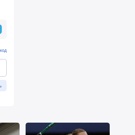
ход
ь