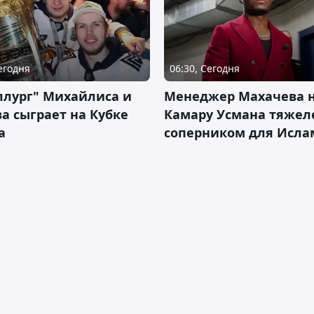
Сегодня
06:30, Сегодня
ллург" Михайлиса и
Менеджер Махачева 
а сыграет на Кубке
Камару Усмана тяже
а
соперником для Исла