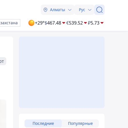
Алматы
Рус
+29°
$
467.48
€
539.52
₽
5.73
азахстана
рт
Последние
Популярные