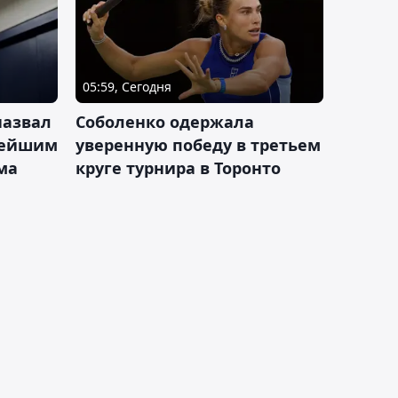
05:59, Сегодня
назвал
Соболенко одержала
лейшим
уверенную победу в третьем
ма
круге турнира в Торонто