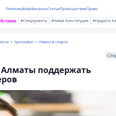
Политика
Мир
Финансы
Статьи
Происшествия
Право
#Спецпроекты
#Новая Конституция
#Гордость К
вости
Sportzakon — Новости спорта
Спо
в Алматы поддержать
еров