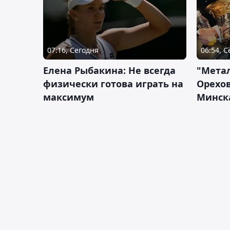
07:16, Сегодня
06:54, 
Елена Рыбакина: Не всегда
"Мета
физически готова играть на
Орехов
максимум
Минск