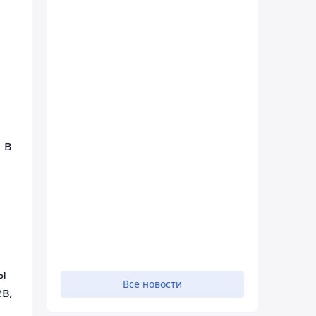
 в
ы
Все новости
в,