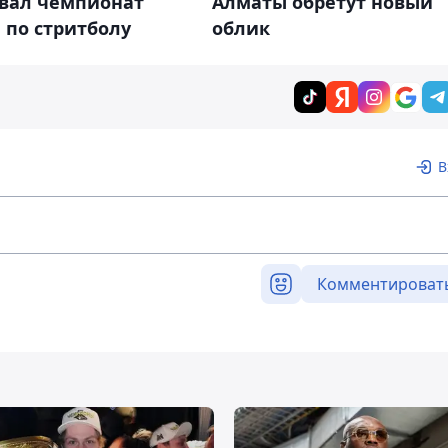
овал чемпионат
Алматы обретут новый
 по стритболу
облик
В
Комментироват