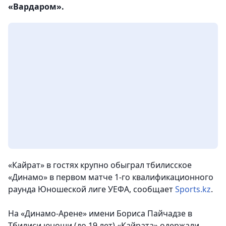
«Вардаром».
«Кайрат» в гостях крупно обыграл тбилисское
«Динамо» в первом матче 1-го квалификационного
раунда Юношеской лиге УЕФА
, сообщает
Sports.kz
.
На «Динамо-Арене» имени Бориса Пайчадзе в
Тбилиси юноши (до 19 лет) «Кайрата» одержали