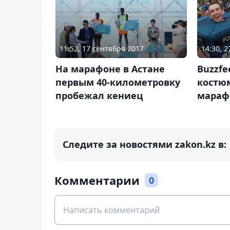
11:52, 17 сентября 2017
14:30, 
На марафоне в Астане
Buzzfe
первым 40-километровку
костюм
пробежал кениец
мараф
Следите за новостями zakon.kz в:
Комментарии
0