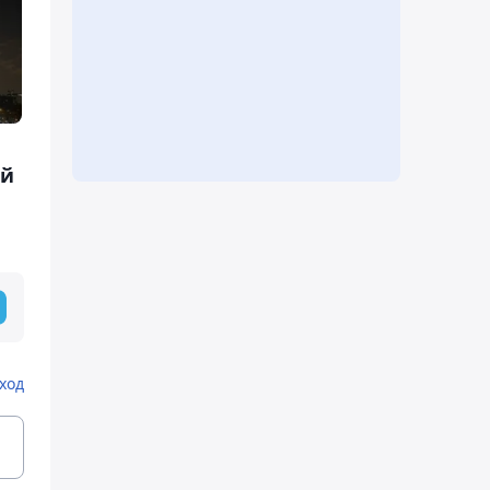
ой
ход