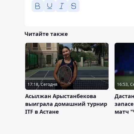
Читайте также
17:18, Сегодня
16:53, 
Асылжан Арыстанбекова
Дастан
выиграла домашний турнир
запас
ITF в Астане
матч "