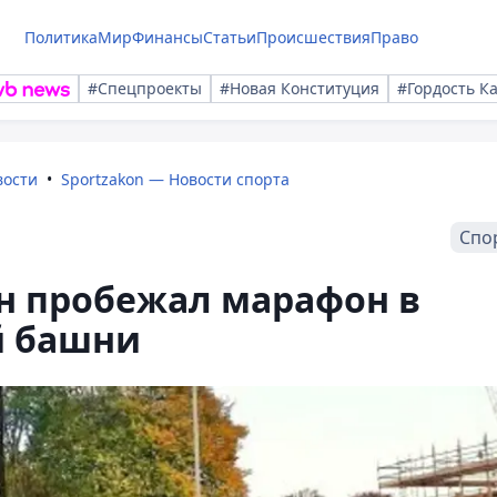
Политика
Мир
Финансы
Статьи
Происшествия
Право
#Спецпроекты
#Новая Конституция
#Гордость К
вости
Sportzakon — Новости спорта
Спо
н пробежал марафон в
й башни