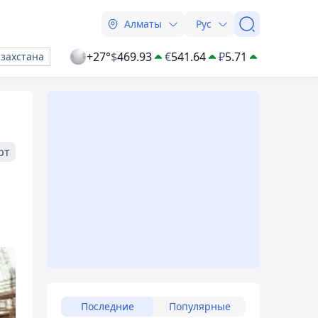
Алматы
Рус
+27°
$
469.93
€
541.64
₽
5.71
азахстана
рт
Последние
Популярные