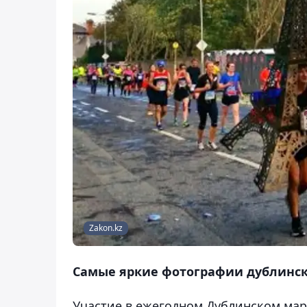
Zakon.kz
Самые яркие фотографии дублинск
Участие в ежегодном Дублинском мар