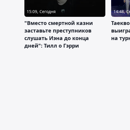
15:09, Сегодня
14:48, 
"Вместо смертной казни
Таекво
заставьте преступников
выигр
слушать Иэна до конца
на тур
дней": Тилл о Гэрри