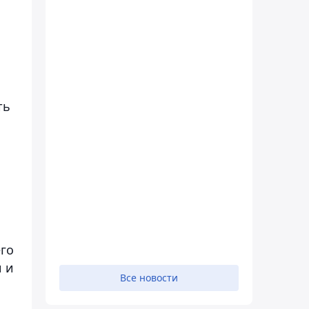
ть
его
и и
Все новости