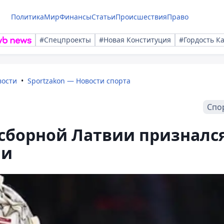
Политика
Мир
Финансы
Статьи
Происшествия
Право
#Спецпроекты
#Новая Конституция
#Гордость К
вости
Sportzakon — Новости спорта
Спо
сборной Латвии призналс
ии