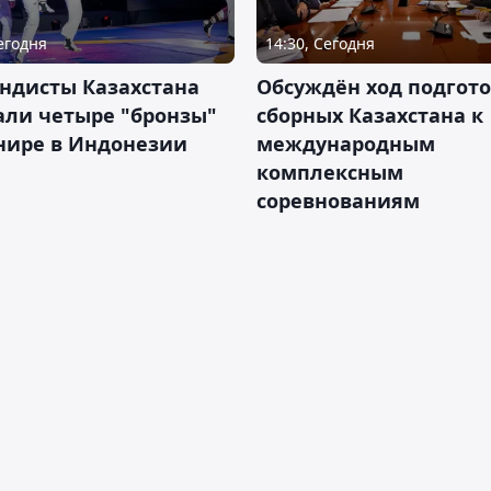
Сегодня
14:30, Сегодня
ндисты Казахстана
Обсуждён ход подгот
али четыре "бронзы"
сборных Казахстана к
нире в Индонезии
международным
комплексным
соревнованиям