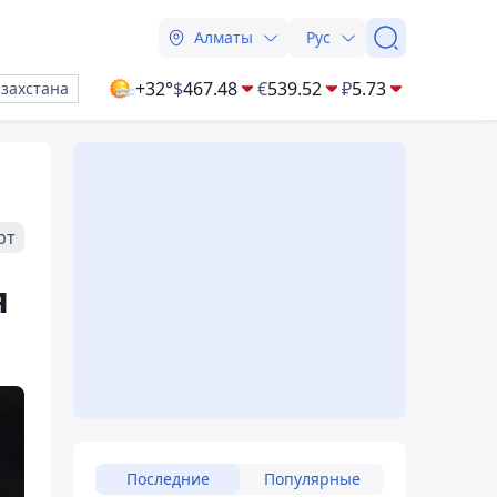
Алматы
Рус
+32°
$
467.48
€
539.52
₽
5.73
азахстана
рт
я
Последние
Популярные