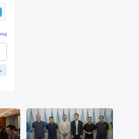
ход
ь