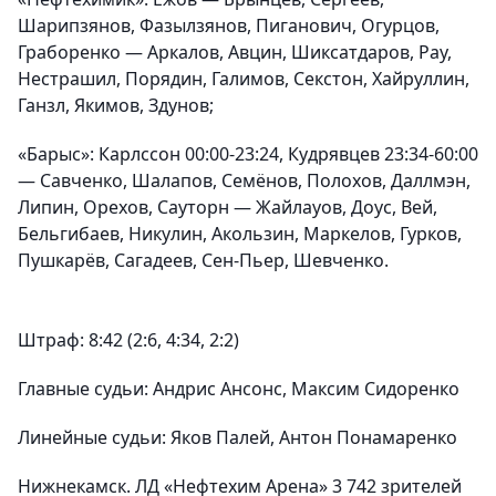
Шарипзянов, Фазылзянов, Пиганович, Огурцов,
Граборенко — Аркалов, Авцин, Шиксатдаров, Рау,
Нестрашил, Порядин, Галимов, Секстон, Хайруллин,
Ганзл, Якимов, Здунов;
«
Барыс
»: Карлссон 00:00-23:24, Кудрявцев 23:34-60:00
— Савченко, Шалапов, Семёнов, Полохов, Даллмэн,
Липин, Орехов, Сауторн — Жайлауов, Доус, Вей,
Бельгибаев, Никулин, Акользин, Маркелов, Гурков,
Пушкарёв, Сагадеев, Сен-Пьер, Шевченко.
Штраф
: 8:42 (2:6, 4:34, 2:2)
Главные судьи:
Андрис Ансонс, Максим Сидоренко
Линейные судьи:
Яков Палей, Антон Понамаренко
Нижнекамск. ЛД «Нефтехим Арена» 3 742 зрителей