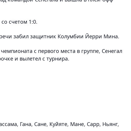
со счетом 1:0.
тречи забил защитник Колумбии Йерри Мина.
емпионата с первого места в группе, Сенегал
очке и вылетел с турнира.
ассама, Гана, Сане, Куйяте, Мане, Сарр, Ньянг,