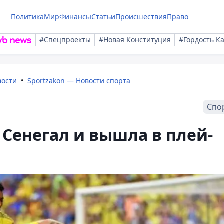
Политика
Мир
Финансы
Статьи
Происшествия
Право
#Спецпроекты
#Новая Конституция
#Гордость К
вости
Sportzakon — Новости спорта
Спо
Сенегал и вышла в плей-