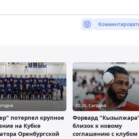
Комментироват
Сегодня
20:36, Сегодня
ер" потерпел крупное
Форвард "Кызылжара"
ение на Кубке
близок к новому
атора Оренбургской
соглашению с клубом