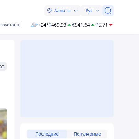
Алматы
Рус
+24°
$
469.93
€
541.64
₽
5.71
азахстана
рт
Последние
Популярные