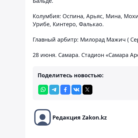
Бальде.
Колумбия
: Оспина, Арьяс, Мина, Мохик
Урибе, Кинтеро, Фалькао.
Главный арбитр
: Милорад Мажич ( Се
28 июня. Самара. Стадион «Самара Ар
Поделитесь новостью:
Редакция Zakon.kz