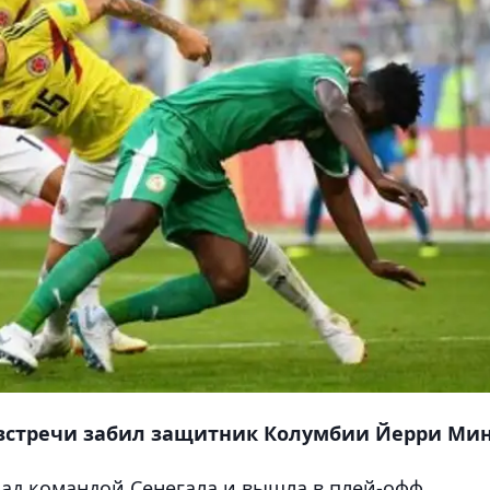
 встречи забил защитник Колумбии Йерри Мин
ад командой Сенегала и вышла в плей-офф