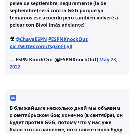
pelea de septiembre; seguramente (la de
septiembre) será contra GGG porque ya
teníamos ese acuerdo pero también volveré a
pelear con Bivol (más adelante)"
🎥
@ChavaESPN
#ESPNKnockOut
pic.twitter.com/fsg3nFCyJl
— ESPN KnockOut (@ESPNKnockOut)
May 23,
2022
В ближайшие несколько дней мы объявим
о сентябрьском бое; конечно (в сентябре), он
будет против GGG, потому что у нас уже
было это соглашение, но я также снова буду