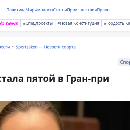
Политика
Мир
Финансы
Статьи
Происшествия
Право
#Спецпроекты
#Новая Конституция
#Гордость К
вости
Sportzakon — Новости спорта
Спо
тала пятой в Гран-при