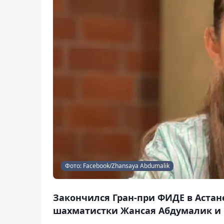
Фото: Facebook/Zhansaya Abdumalik
Закончился Гран-при ФИДЕ в Астан
шахматистки Жансая Абдумалик и Б