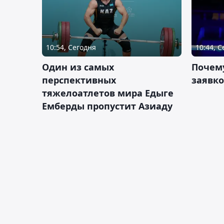
10:54, Сегодня
10:44, 
Один из самых
Почему
перспективных
заявко
тяжелоатлетов мира Едыге
Емберды пропустит Азиаду