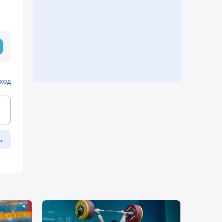
ход
ь