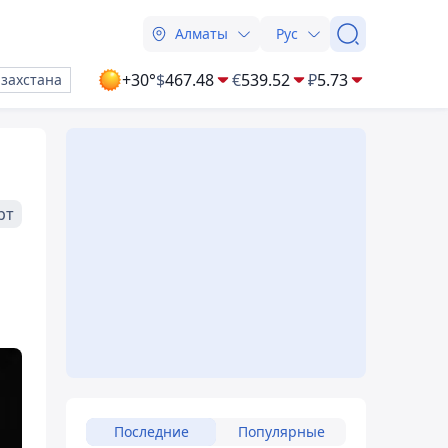
Алматы
Рус
+30°
$
467.48
€
539.52
₽
5.73
азахстана
рт
Последние
Популярные