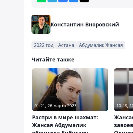
Константин Вноровский
2022 год
Астана
Абдумалик Жансая
Читайте также
01:21, 26 марта 2023
10:48, 1
Распри в мире шахмат:
Жанса
Жансая Абдумалик
завоев
обвинила Бибисару
Олимп