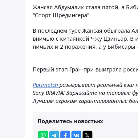
Жансая Абдумалик стала пятой, а Биб
"Спорт Шрёдингера".
В последнем туре Жансая обыграла А
вничью с китаянкой Чжу Цзиньэр. В ит
ничьих и 2 поражения, а у Бибисары –
Первый этап Гран-при выиграла росси
Parimatch
разыгрывает реальный кэш на
Sony BRAVIA! Заряжайте на топовые ф
Лучшим игрокам гарантированные бон
Поделитесь новостью: