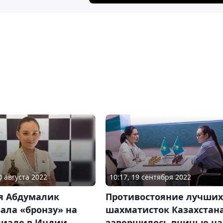
0 августа 2022
10:17, 19 сентября 2022
я Абдумалик
Противостояние лучших
ала «бронзу» на
шахматисток Казахстан
иаде в Индии
завершилось вничью на