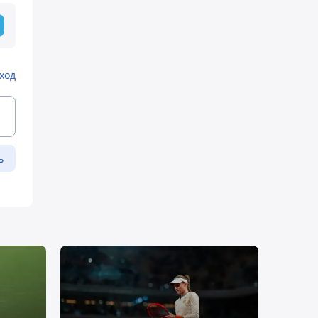
ход
ь