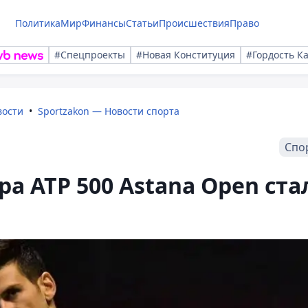
Политика
Мир
Финансы
Статьи
Происшествия
Право
#Спецпроекты
#Новая Конституция
#Гордость К
вости
Sportzakon — Новости спорта
Спо
а ATP 500 Astana Open ста