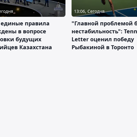
Сегодня
13:06, Сегодня
 единые правила
"Главной проблемой 
дены в вопросе
нестабильность": Tenn
товки будущих
Letter оценил победу
ийцев Казахстана
Рыбакиной в Торонто