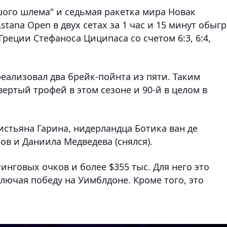
ого шлема" и седьмая ракетка мира Новак
tana Open в двух сетах за 1 час и 15 минут обыг
реции Стефаноса Циципаса со счетом 6:3, 6:4,
еализовал два брейк-пойнта из пяти. Таким
вертый трофей в этом сезоне и 90-й в целом в
стьяна Гарина, нидерландца Ботика ван де
ов и Даниила Медведева (снялся).
инговых очков и более $355 тыс. Для него это
ключая победу на Уимблдоне. Кроме того, это