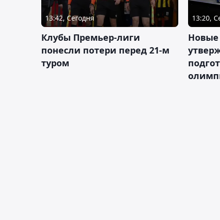
13:42, Сегодня
13:20, 
Клубы Премьер-лиги
Новые
понесли потери перед 21-м
утверж
туром
подго
олимп