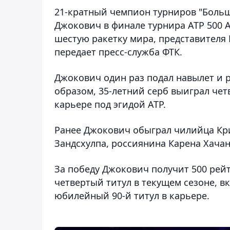
21-кратный чемпион турниров "Больш
Джокович в финале турнира ATP 500 As
шестую ракетку мира, представителя Г
передает пресс-служба ФТК.
Джокович один раз подал навылет и р
образом, 35-летний серб выиграл чет
карьере под эгидой АТР.
Ранее Джокович обыграл чилийца Кри
Зандсхулпа, россиянина Карена Хачан
За победу Джокович получит 500 рейт
четвертый титул в текущем сезоне, в
юбилейный 90-й титул в карьере.