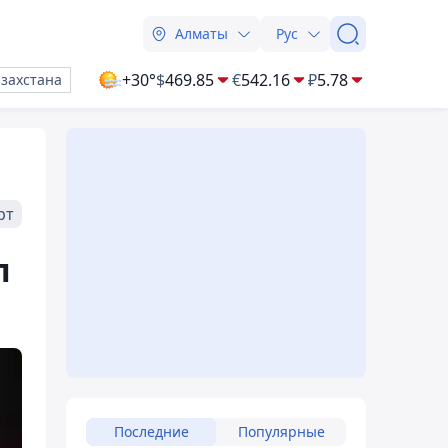
Алматы
Рус
+30°
$
469.85
€
542.16
₽
5.78
азахстана
рт
л
Последние
Популярные