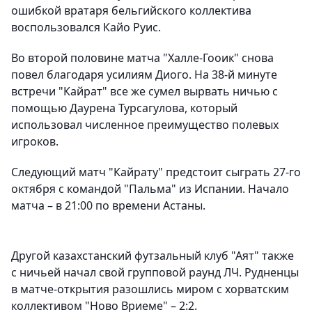
ошибкой вратаря бельгийского коллектива
воспользовался Кайо Руис.
Во второй половине матча "Халле-Гооик" снова
повел благодаря усилиям Диого. На 38-й минуте
встречи "Кайрат" все же сумел вырвать ничью с
помощью Даурена Турсагулова, который
использовал численное преимущество полевых
игроков.
Следующий матч "Кайрату" предстоит сыграть 27-го
октября с командой "Пальма" из Испании. Начало
матча – в 21:00 по времени Астаны.
Другой казахстанский футзальный клуб "Аят" также
с ничьей начал свой групповой раунд ЛЧ. Рудненцы
в матче-открытия разошлись миром с хорватским
коллективом "Ново Вриеме" – 2:2.