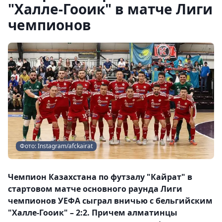
"Халле-Гооик" в матче Лиги
чемпионов
Фото: Instagram/afckairat
Чемпион Казахстана по футзалу "Кайрат" в
стартовом матче основного раунда Лиги
чемпионов УЕФА сыграл вничью с бельгийским
"Халле-Гооик" – 2:2. Причем алматинцы