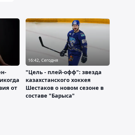
16:42, Сегодня
н-
"Цель - плей-офф": звезда
никогда
казахстанского хоккея
вия от
Шестаков о новом сезоне в
составе "Барыса"