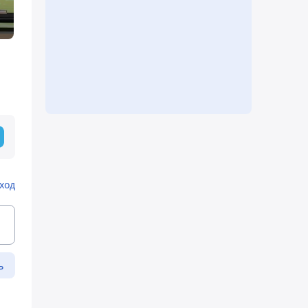
ход
ь