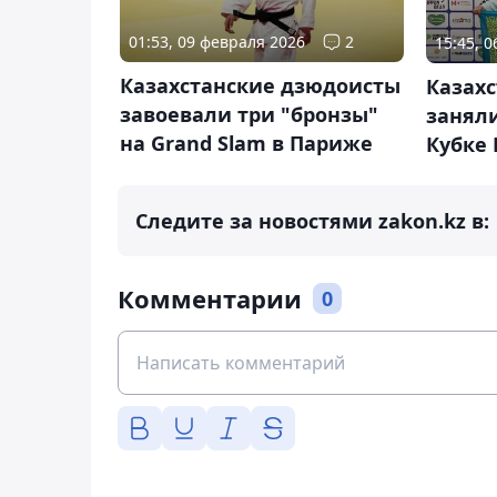
01:53, 09 февраля 2026
2
15:45, 
Казахстанские дзюдоисты
Казах
завоевали три "бронзы"
заняли
на Grand Slam в Париже
Кубке
Следите за новостями zakon.kz в:
Комментарии
0