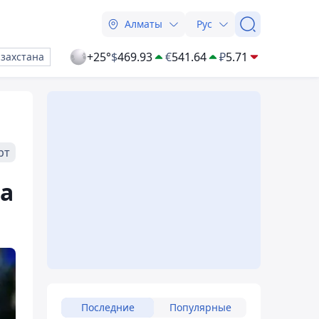
Алматы
Рус
+25°
$
469.93
€
541.64
₽
5.71
азахстана
рт
на
Последние
Популярные