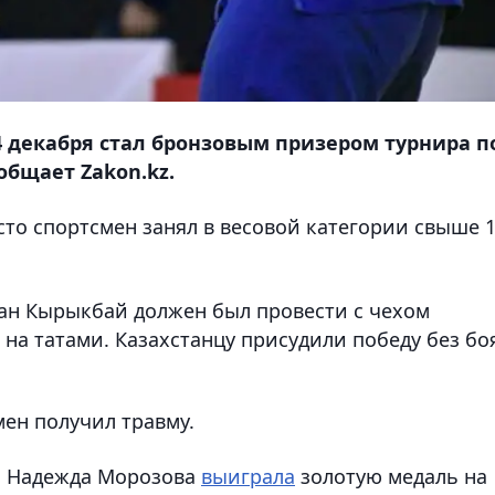
 декабря стал бронзовым призером турнира п
общает Zakon.kz.
есто спортсмен занял в весовой категории свыше 
ан Кырыкбай должен был провести с чехом
 на татами. Казахстанцу присудили победу без бо
мен получил травму.
ка Надежда Морозова
выиграла
золотую медаль на