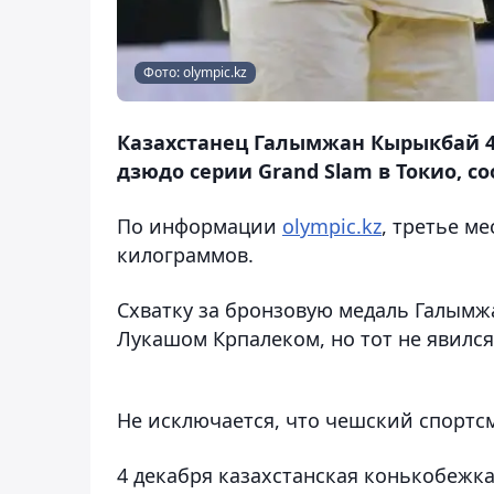
Фото: olympic.kz
Казахстанец Галымжан Кырыкбай 4
дзюдо серии Grand Slam в Токио, со
По информации
оlympic.kz
, третье м
килограммов.
Схватку за бронзовую медаль Галымж
Лукашом Крпалеком, но тот не явился
Не исключается, что чешский спортс
4 декабря казахстанская конькобеж