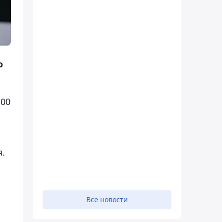
о
100
я.
Все новости