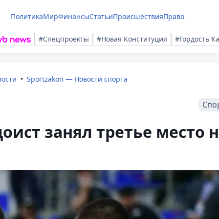
Политика
Мир
Финансы
Статьи
Происшествия
Право
#Спецпроекты
#Новая Конституция
#Гордость К
вости
Sportzakon — Новости спорта
Спо
оист занял третье место 