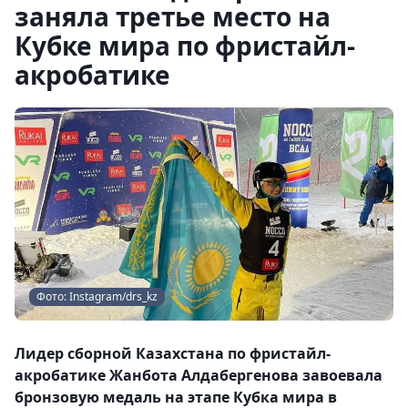
заняла третье место на
Кубке мира по фристайл-
акробатике
Фото: Instagram/drs_kz
Лидер сборной Казахстана по фристайл-
акробатике Жанбота Алдабергенова завоевала
бронзовую медаль на этапе Кубка мира в