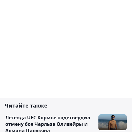
Читайте также
Легенда UFC Кормье подетвердил
отмену боя Чарльза Оливейры и
Армана Царукяна