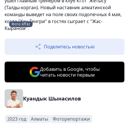
ушел главным тренером в клуб КПЛ "Жетысу"
(Талды-корган). Новый наставник алматинской
команды выведет на поле своих подопечных 4 мая,
когда "Хан-Тенгри" в гостях сыграет с "Жас-
Фото: kff.kz
Кыраном".
Поделитесь новостью
Добавить в Google, чтобы
читать новости первым
Куандык Шынасилов
2023 год
Алматы
Фоторепортажи