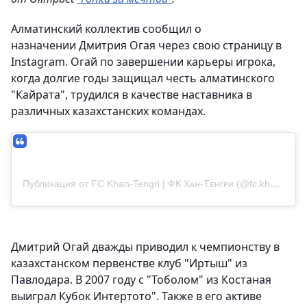
Алматинский коллектив сообщил о
назначении Дмитрия Огая через свою страницу в
Instagram. Огай по завершении карьеры игрока,
когда долгие годы защищал честь алматинского
"Кайрата", трудился в качестве наставника в
различных казахстанских командах.
Публикация от FC Khan-Tengri | ФК Хᴀн-Тᴇнᴦᴩи (@fc.khantengri)
Дмитрий Огай дважды приводил к чемпионству в
казахстанском первенстве клуб "Иртыш" из
Павлодара. В 2007 году с "Тоболом" из Костаная
выиграл Кубок Интертото". Также в его активе