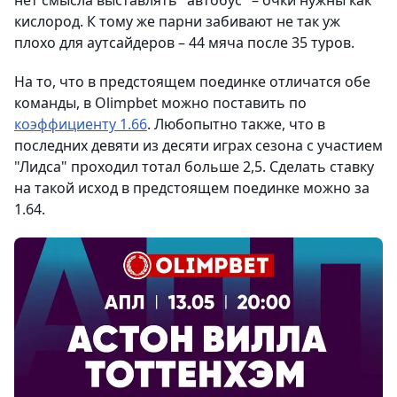
нет смысла выставлять "автобус" – очки нужны как
кислород. К тому же парни забивают не так уж
плохо для аутсайдеров – 44 мяча после 35 туров.
На то, что в предстоящем поединке отличатся обе
команды, в Olimpbet можно поставить по
коэффициенту 1.66
. Любопытно также, что в
последних девяти из десяти играх сезона с участием
"Лидса" проходил тотал больше 2,5. Сделать ставку
на такой исход в предстоящем поединке можно за
1.64.