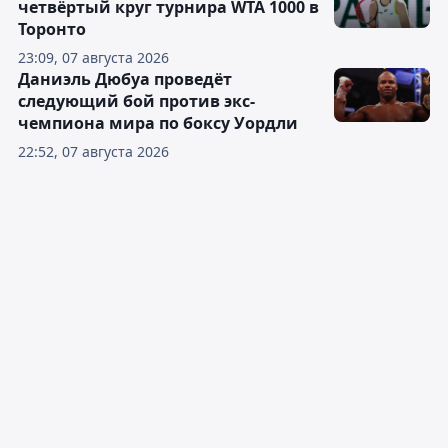
четвёртый круг турнира WTA 1000 в
Торонто
23:09, 07 августа 2026
Даниэль Дюбуа проведёт
следующий бой против экс-
чемпиона мира по боксу Уордли
22:52, 07 августа 2026