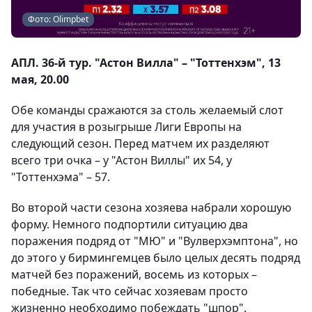
Фото: Olimpbet
АПЛ. 36-й тур. "Астон Вилла" – "Тоттенхэм", 13
мая, 20.00
Обе команды сражаются за столь желаемый слот
для участия в розыгрыше Лиги Европы на
следующий сезон. Перед матчем их разделяют
всего три очка – у "Астон Виллы" их 54, у
"Тоттенхэма" – 57.
Во второй части сезона хозяева набрали хорошую
форму. Немного подпортили ситуацию два
поражения подряд от "МЮ" и "Вулверхэмптона", но
до этого у бирмингемцев было целых десять подряд
матчей без поражений, восемь из которых –
победные. Так что сейчас хозяевам просто
жизненно необходимо побеждать "шпор".