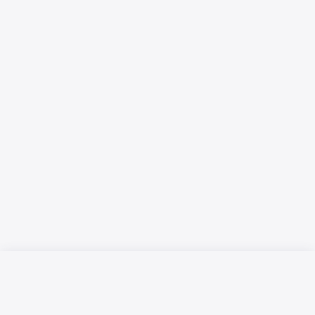
Русский язык
Қазақ тілі