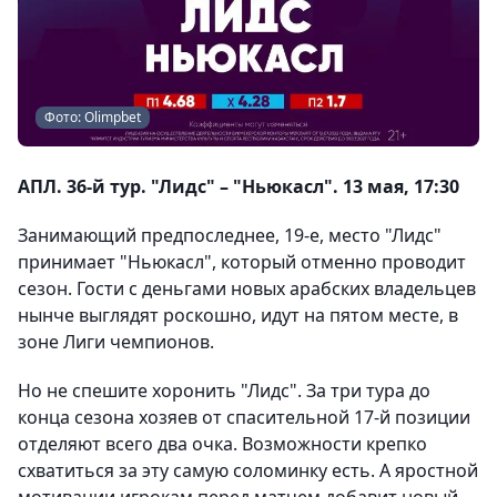
Фото: Olimpbet
АПЛ. 36-й тур. "Лидс" – "Ньюкасл". 13 мая, 17:30
Занимающий предпоследнее, 19-е, место "Лидс"
принимает "Ньюкасл", который отменно проводит
сезон. Гости с деньгами новых арабских владельцев
нынче выглядят роскошно, идут на пятом месте, в
зоне Лиги чемпионов.
Но не спешите хоронить "Лидс". За три тура до
конца сезона хозяев от спасительной 17-й позиции
отделяют всего два очка. Возможности крепко
схватиться за эту самую соломинку есть. А яростной