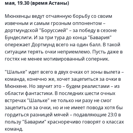
мая, 19.30 (время Астаны)
Мюнхенцы ведут отчаянную борьбу со своим
извечным и самым грозным оппонентом –
дортмундской "Боруссией" – за победу в сезоне
Бундеслиги. И за три тура до конца "Бавария"
опережает Дортмунд всего на один балл. В такой
ситуации терять очки неприемлемо. Пусть даже в
гостях не менее мотивированный соперник.
"Шальке" идет всего в двух очках от зоны вылета –
команда, конечно же, хочет зацепиться за очки в
Мюнхене. Но звучит это – будем реалистами – из
области фантастики. В последних шести очных
встречах "Шальке" не только ни разу не смог
зацепиться за очки, но и не имеет повода хотя бы
гордиться разницей мячей – подавляющие 23:0 в
пользу "Баварии" красноречиво говорят о классах
команд.