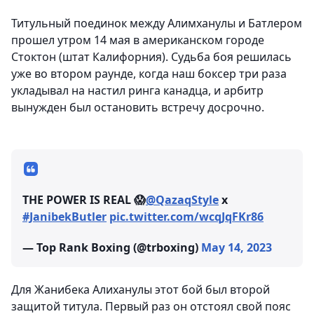
Титульный поединок между Алимханулы и Батлером
прошел утром 14 мая в американском городе
Стоктон (штат Калифорния). Судьба боя решилась
уже во втором раунде, когда наш боксер три раза
укладывал на настил ринга канадца, и арбитр
вынужден был остановить встречу досрочно.
THE POWER IS REAL 😱
@QazaqStyle
x
#JanibekButler
pic.twitter.com/wcqJqFKr86
— Top Rank Boxing (@trboxing)
May 14, 2023
Для Жанибека Алиханулы этот бой был второй
защитой титула. Первый раз он отстоял свой пояс