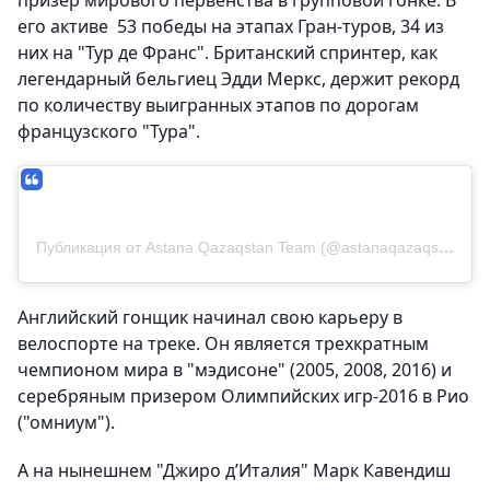
призер мирового первенства в групповой гонке. В
его активе 53 победы на этапах Гран-туров, 34 из
них на "Тур де Франс". Британский спринтер, как
легендарный бельгиец Эдди Меркс, держит рекорд
по количеству выигранных этапов по дорогам
французского "Тура".
Публикация от Astana Qazaqstan Team (@astanaqazaqstanteam)
Английский гонщик начинал свою карьеру в
велоспорте на треке. Он является трехкратным
чемпионом мира в "мэдисоне" (2005, 2008, 2016) и
серебряным призером Олимпийских игр-2016 в Рио
("омниум").
А на нынешнем "Джиро д’Италия" Марк Кавендиш