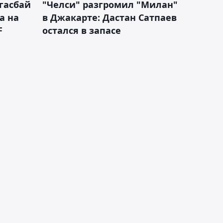
гасбай
"Челси" разгромил "Милан"
а на
в Джакарте: Дастан Сатпаев
F
остался в запасе