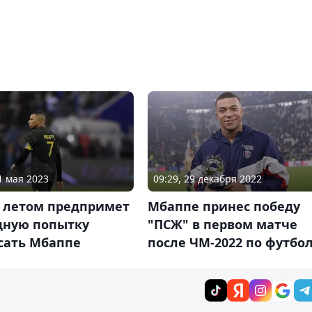
1 мая 2023
09:29, 29 декабря 2022
" летом предпримет
Мбаппе принес победу
дную попытку
"ПСЖ" в первом матче
сать Мбаппе
после ЧМ-2022 по футбо