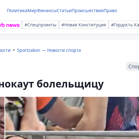
Политика
Мир
Финансы
Статьи
Происшествия
Право
#Спецпроекты
#Новая Конституция
#Гордость К
вости
Sportzakon — Новости спорта
Спо
 нокаут болельщицу