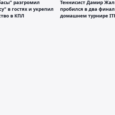
басы" разгромил
Теннисист Дамир Жал
у" в гостях и укрепил
пробился в два финал
тво в КПЛ
домашнем турнире IT