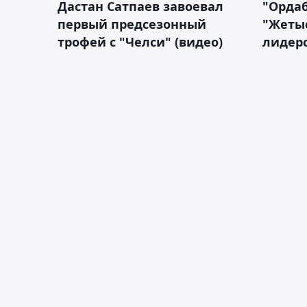
Дастан Сатпаев завоевал
"Орда
первый предсезонный
"Жетыс
трофей с "Челси" (видео)
лидерс