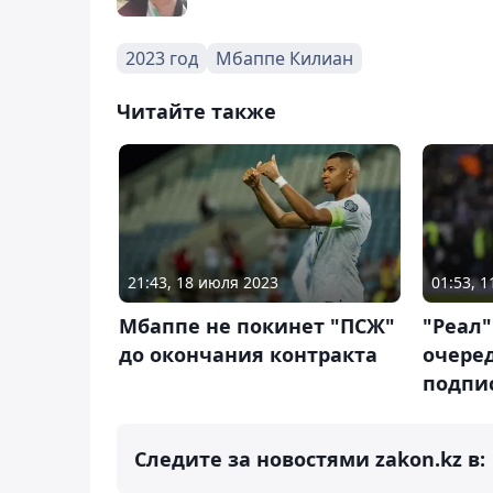
2023 год
Мбаппе Килиан
Читайте также
21:43, 18 июля 2023
01:53, 1
Мбаппе не покинет "ПСЖ"
"Реал
до окончания контракта
очере
подпи
Следите за новостями zakon.kz в: