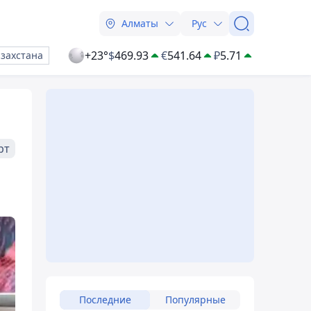
Алматы
Рус
+23°
$
469.93
€
541.64
₽
5.71
азахстана
рт
Последние
Популярные