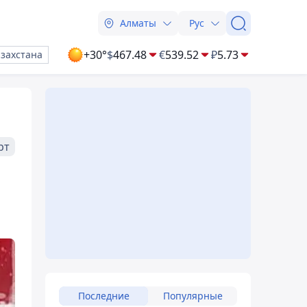
Алматы
Рус
+30°
$
467.48
€
539.52
₽
5.73
азахстана
рт
Последние
Популярные