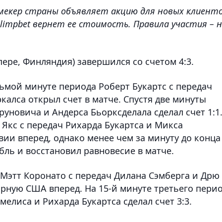
мекер страны объявляет акцию для новых клиенто
Olimpbet вернет ее стоимость. Правила участия – 
пере, Финляндия) завершился со счетом 4:3.
сьмой минуте периода Роберт Букартс с передач
алса открыл счет в матче. Спустя две минуты
руновича и Андерса Бьорксделала сделал счет 1:1
 Якс с передач Рихарда Букартса и Микса
ии вперед, однако менее чем за минуту до конца
ль и восстановил равновесие в матче.
 Мэтт Коронато с передач Дилана Сэмберга и Дрю
орную США вперед. На 15-й минуте третьего пери
елиса и Рихарда Букартса сделал счет 3:3.