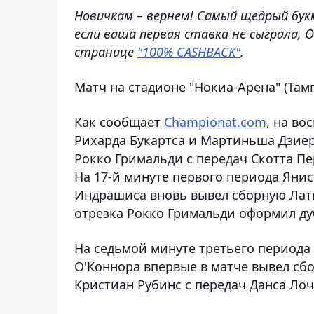
Новичкам – вернем! Самый щедрый бук
если ваша первая ставка не сыграла, 
странице
"100% CASHBACK"
.
Матч на стадионе "Нокиа-Арена" (Там
Как сообщает
Championat.com
, на во
Рихарда Букартса и Мартиньша Дзиерк
Рокко Гримальди с передач Скотта Пе
На 17-й минуте первого периода Янис
Индрашиса вновь вывел сборную Латв
отрезка Рокко Гримальди оформил дуб
На седьмой минуте третьего периода
О'Коннора впервые в матче вывел сб
Кристиан Рубинс с передач Данса Лочм