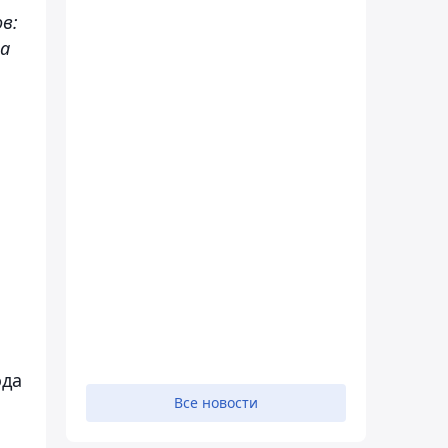
в:
на
.
ода
Все новости