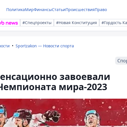
Политика
Мир
Финансы
Статьи
Происшествия
Право
#Спецпроекты
#Новая Конституция
#Гордость К
вости
Sportzakon — Новости спорта
Спо
сенсационно завоевали
Чемпионата мира-2023