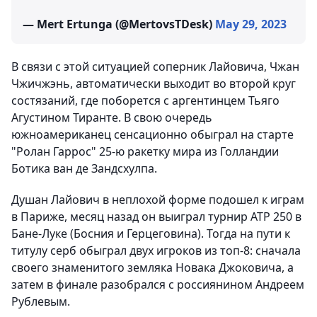
— Mert Ertunga (@MertovsTDesk)
May 29, 2023
В связи с этой ситуацией соперник Лайовича, Чжан
Чжичжэнь, автоматически выходит во второй круг
состязаний, где поборется с аргентинцем Тьяго
Агустином Тиранте. В свою очередь
южноамериканец сенсационно обыграл на старте
"Ролан Гаррос" 25-ю ракетку мира из Голландии
Ботика ван де Зандсхулпа.
Душан Лайович в неплохой форме подошел к играм
в Париже, месяц назад он выиграл турнир АТР 250 в
Бане-Луке (Босния и Герцеговина). Тогда на пути к
титулу серб обыграл двух игроков из топ-8: сначала
своего знаменитого земляка Новака Джоковича, а
затем в финале разобрался с россиянином Андреем
Рублевым.