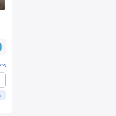
м
ход
ь