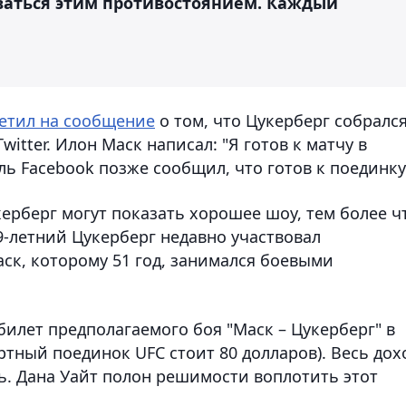
ваться этим противостоянием. Каждый
етил на сообщение
о том, что Цукерберг собралс
itter. Илон Маск написал: "Я готов к матчу в
ель Facebook позже сообщил, что готов к поединку
керберг могут показать хорошее шоу, тем более ч
9-летний Цукерберг недавно участвовал
аск, которому 51 год, занимался боевыми
билет предполагаемого боя "Маск – Цукерберг" в
ртный поединок UFC стоит 80 долларов). Весь дох
ь. Дана Уайт полон решимости воплотить этот