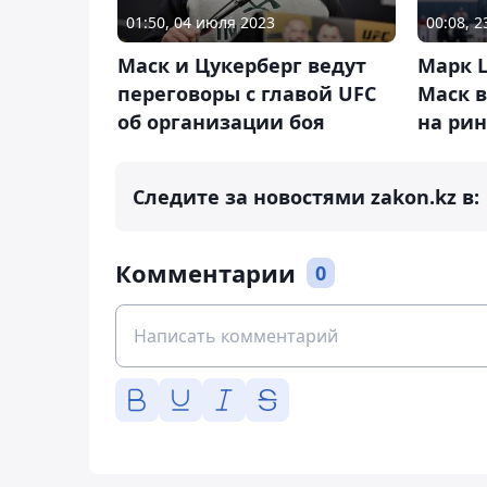
01:50, 04 июля 2023
00:08, 
Маск и Цукерберг ведут
Марк 
переговоры с главой UFC
Маск 
об организации боя
на рин
Следите за новостями zakon.kz в:
Комментарии
0