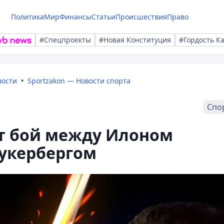
Политика
Мир
Финансы
Статьи
Происшествия
Право
#Спецпроекты
#Новая Конституция
#Гордость К
вости
Sportzakon — Новости спорта
Спо
ет бой между Илоном
укербергом