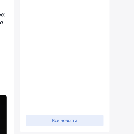
в:
на
Все новости