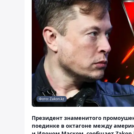
Фото: Zakon.kz
Президент знаменитого промоушен
поединке в октагоне между амер
и Илоном Маском, сообщает Zakon.