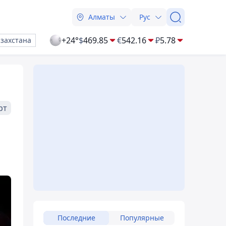
Алматы
Рус
+24°
$
469.85
€
542.16
₽
5.78
азахстана
рт
Последние
Популярные