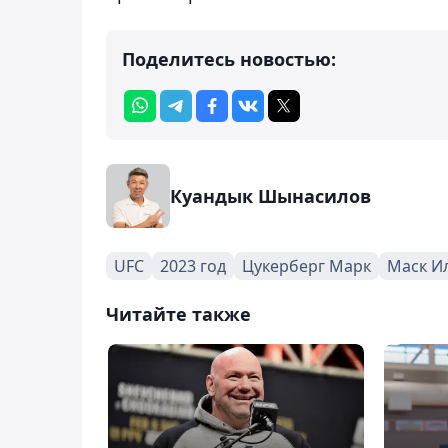
Поделитесь новостью:
Куандык Шынасилов
UFC
2023 год
Цукерберг Марк
Маск И
Читайте также