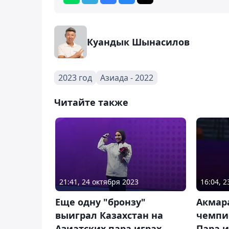
Куандык Шынасилов
2023 год
Азиада - 2022
Читайте также
21:41, 24 октября 2023
16:04, 
Еще одну "бронзу"
Акмара
выиграл Казахстан на
чемпи
Азиатских пара играх
Пара и