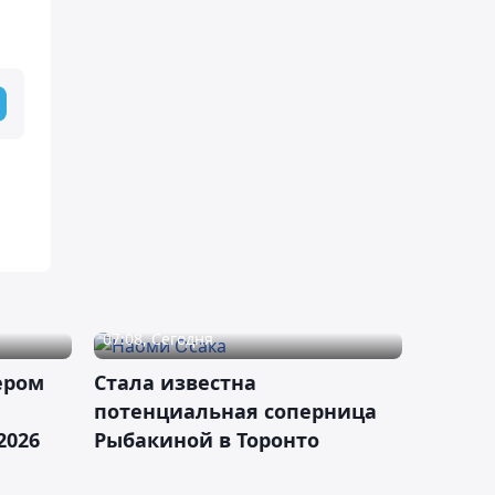
07:08, Сегодня
ером
Cтала известна
а
потенциальная соперница
2026
Рыбакиной в Торонто