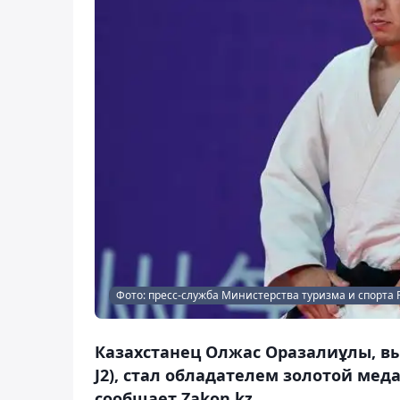
Фото: пресс-служба Министерства туризма и спорта 
Казахстанец Олжас Оразалиұлы, вы
J2), стал обладателем золотой меда
сообщает Zakon.kz.