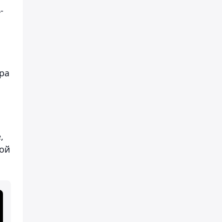
-
ра
,
мой