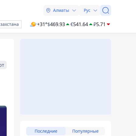
Алматы
Рус
+31°
$
469.93
€
541.64
₽
5.71
азахстана
рт
Последние
Популярные