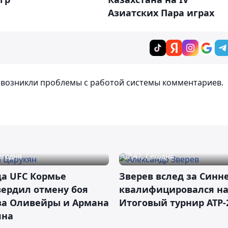
Азиатских Пара играх
т возникли проблемы с работой системы комментариев.
Сегодня
07:47, Сегодня
а UFC Кормье
Зверев вслед за Синн
ердил отмену боя
квалифицировался н
за Оливейры и Армана
Итоговый турнир ATP-
яна