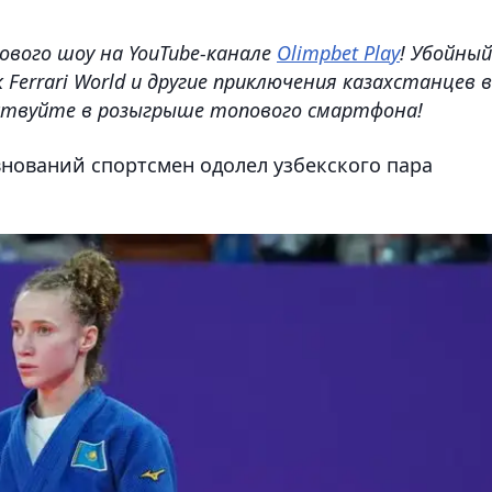
ового шоу на YouTube-канале
Olimpbet Play
! Убойный
Ferrari World и другие приключения казахстанцев в
аствуйте в розыгрыше топового смартфона!
внований спортсмен одолел узбекского пара