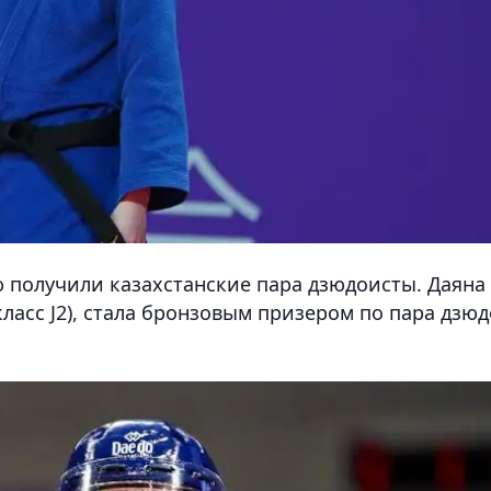
ю получили казахстанские пара дзюдоисты. Даяна
класс J2), стала бронзовым призером по пара дзюд