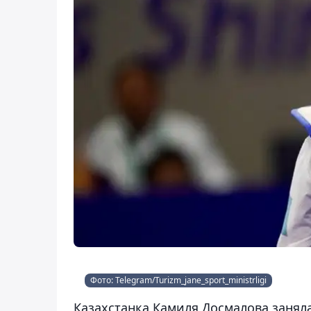
Фото: Telegram/Turizm_jane_sport_ministrligi
Казахстанка Камиля Досмалова заняла