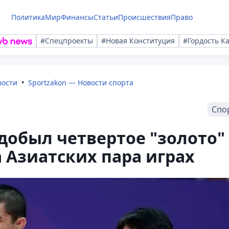
Политика
Мир
Финансы
Статьи
Происшествия
Право
#Спецпроекты
#Новая Конституция
#Гордость К
вости
Sportzakon — Новости спорта
Спо
добыл четвертое "золото"
а Азиатских пара играх