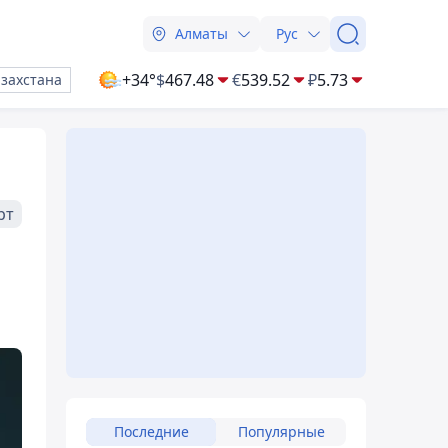
Алматы
Рус
+34°
$
467.48
€
539.52
₽
5.73
азахстана
рт
Последние
Популярные