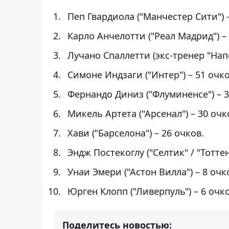
Пеп Гвардиола ("Манчестер Сити") –
Карло Анчелотти ("Реал Мадрид") – 
Лучано Спаллетти (экс-тренер "Напо
Симоне Индзаги ("Интер") – 51 очко
Фернандо Диниз ("Флуминенсе") – 3
Микель Артета ("Арсенал") – 30 очк
Хави ("Барселона") – 26 очков.
Эндж Постекоглу ("Селтик" / "Тоттен
Унаи Эмери ("Астон Вилла") – 8 очк
Юрген Клопп ("Ливерпуль") – 6 очко
Поделитесь новостью: