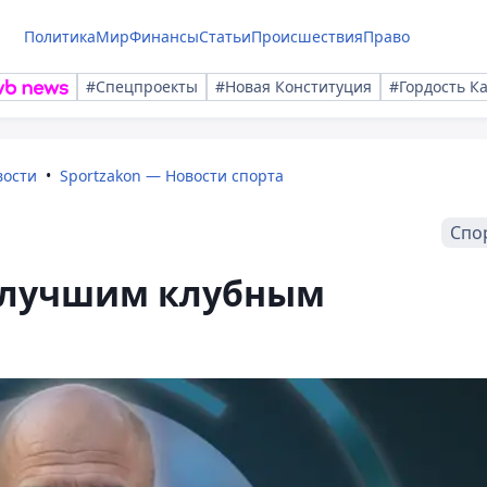
Политика
Мир
Финансы
Статьи
Происшествия
Право
#Спецпроекты
#Новая Конституция
#Гордость К
вости
Sportzakon — Новости спорта
Спо
 лучшим клубным