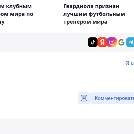
м клубным
Гвардиола признан
ром мира по
лучшим футбольным
лу
тренером мира
В
Комментироват