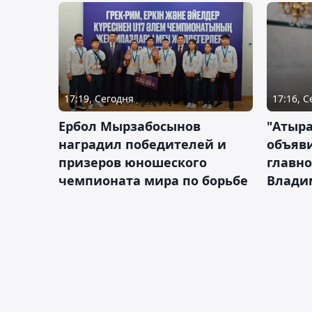
17:19, Сегодня
17:16, 
Ербол Мырзабосынов
"Атыр
наградил победителей и
объяви
призеров юношеского
главно
чемпионата мира по борьбе
Влади