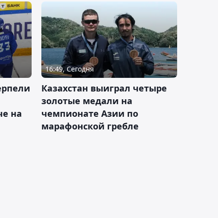
16:49, Сегодня
ерпели
Казахстан выиграл четыре
золотые медали на
е на
чемпионате Азии по
марафонской гребле