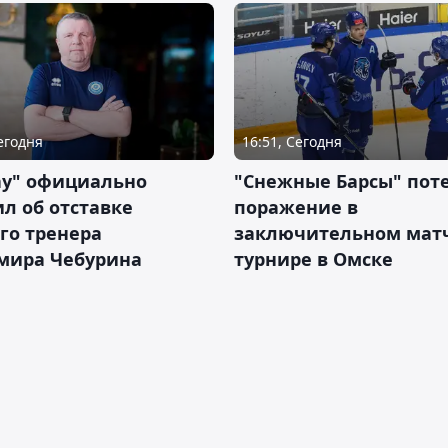
Сегодня
16:51, Сегодня
ау" официально
"Снежные Барсы" пот
л об отставке
поражение в
го тренера
заключительном матч
мира Чебурина
турнире в Омске