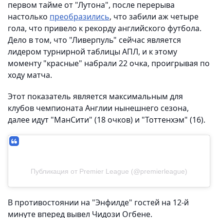
первом тайме от "Лутона", после перерыва
настолько
преобразились
, что забили аж четыре
гола, что привело к рекорду английского футбола.
Дело в том, что "Ливерпуль" сейчас является
лидером турнирной таблицы АПЛ, и к этому
моменту "красные" набрали 22 очка, проигрывая по
ходу матча.
Этот показатель является максимальным для
клубов чемпионата Англии нынешнего сезона,
далее идут "МанСити" (18 очков) и "Тоттенхэм" (16).
Публикация от Premier League (@premierleague)
В противостоянии на "Энфилде" гостей на 12-й
минуте вперед вывел Чидози Огбене.