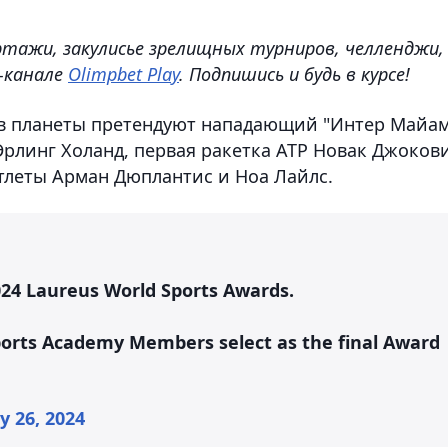
ртажи, закулисье зрелищных турниров, челленджи,
e-канале
Olimpbet Play
. Подпишись и будь в курсе!
тов планеты претендуют нападающий "Интер Майа
рлинг Холанд, первая ракетка ATP Новак Джоков
тлеты Арман Дюплантис и Ноа Лайлс.
024 Laureus World Sports Awards.
orts Academy Members select as the final Award
y 26, 2024