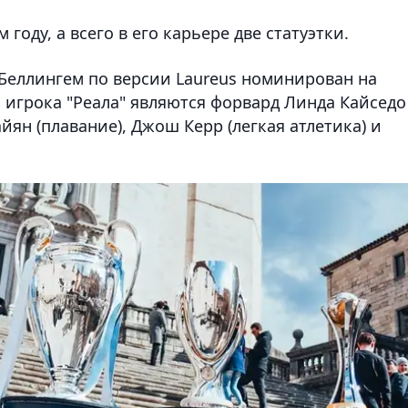
году, а всего в его карьере две статуэтки.
Беллингем по версии Laureus номинирован на
 игрока "Реала" являются форвард Линда Кайседо
айян (плавание), Джош Керр (легкая атлетика) и