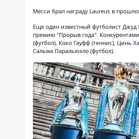
Месси брал награду Laureus в прошлом 
Еще один известный футболист Джуд 
премию "Прорыв года". Конкурентами
(футбол), Коко Гауфф (теннис), Цинь Х
Сальма Паральюэло (футбол).