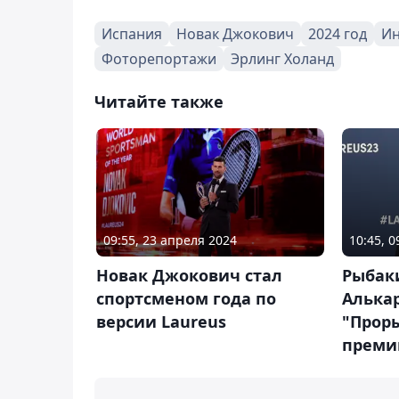
Испания
Новак Джокович
2024 год
Ин
Фоторепортажи
Эрлинг Холанд
Читайте также
09:55, 23 апреля 2024
10:45, 0
Новак Джокович стал
Рыбак
спортсменом года по
Алька
версии Laureus
"Прор
преми