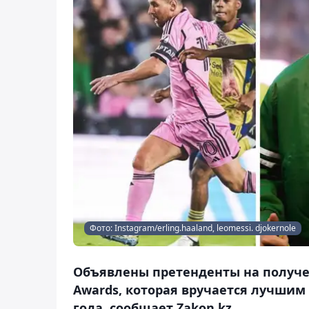
Фото: Instagram/erling.haaland, leomessi. djokernole
Объявлены претенденты на получен
Awards, которая вручается лучшим
года, сообщает Zakon.kz.