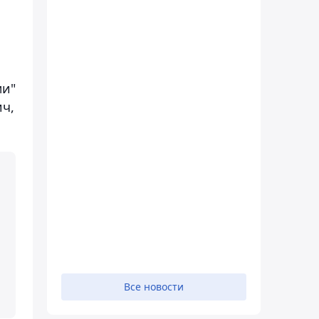
ми"
ич,
Все новости