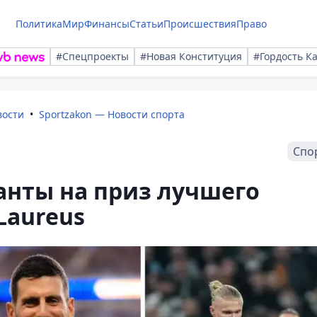
Политика
Мир
Финансы
Статьи
Происшествия
Право
#Спецпроекты
#Новая Конституция
#Гордость К
вости
Sportzakon — Новости спорта
Спо
нты на приз лучшего
Laureus