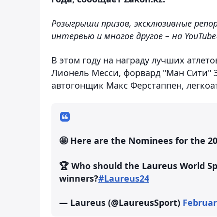
Розыгрыши призов, эксклюзивные репо
интервью и многое другое – на YouTub
В этом году на награду лучших атле
Лионель Месси, форвард "Ман Сити" Э
автогонщик Макс Ферстаппен, легкоа
🤩 Here are the Nominees for the 2
🏆 Who should the Laureus World Sp
winners?
#Laureus24
— Laureus (@LaureusSport)
Februar