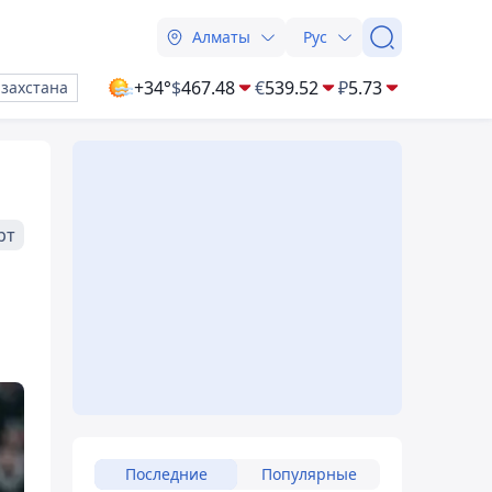
Алматы
Рус
+34°
$
467.48
€
539.52
₽
5.73
азахстана
рт
Последние
Популярные