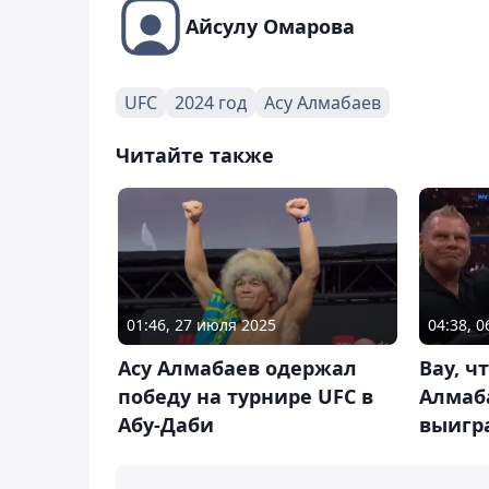
Айсулу Омарова
UFC
2024 год
Асу Алмабаев
Читайте также
01:46, 27 июля 2025
04:38, 0
Асу Алмабаев одержал
Вау, ч
победу на турнире UFC в
Алмаб
Абу-Даби
выигра