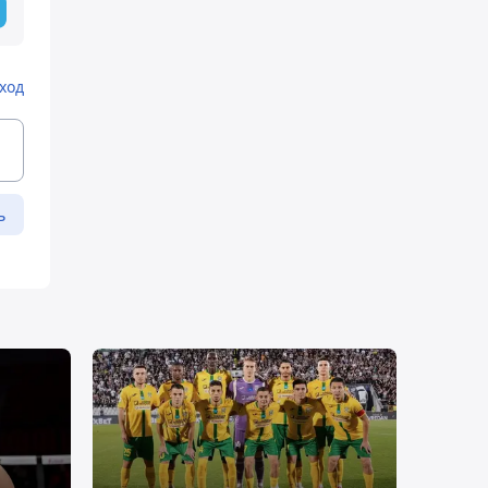
ход
ь