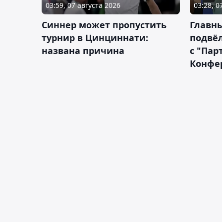
03:59, 07 августа 2026
03:28, 0
Синнер может пропустить
Главны
турнир в Цинциннати:
подвёл
названа причина
с "Пар
Конфе