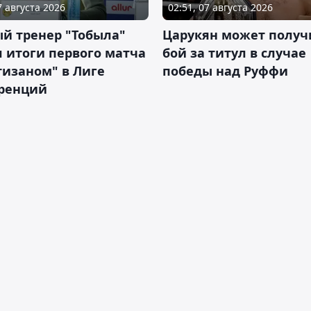
7 августа 2026
02:51, 07 августа 2026
й тренер "Тобыла"
Царукян может получ
 итоги первого матча
бой за титул в случае
тизаном" в Лиге
победы над Руффи
ренций