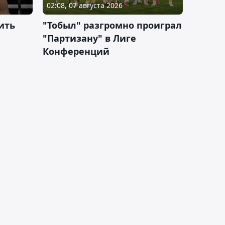
02:08, 07 августа 2026
ить
"Тобыл" разгромно проиграл
"Партизану" в Лиге
Конференций