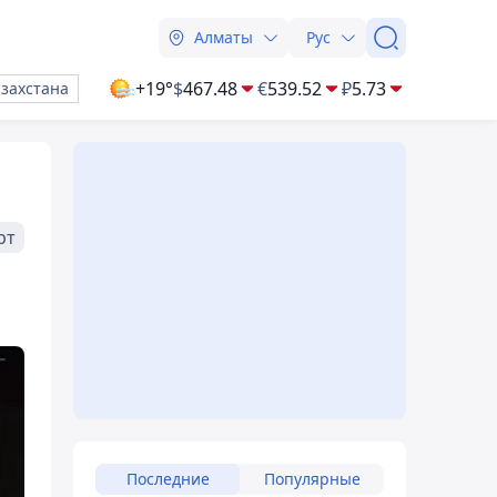
Алматы
Рус
+19°
$
467.48
€
539.52
₽
5.73
азахстана
рт
Последние
Популярные