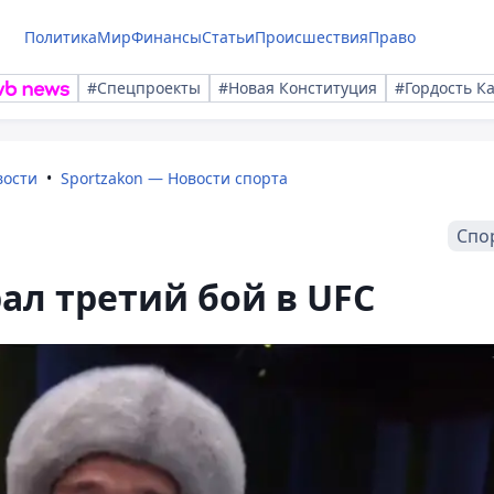
Политика
Мир
Финансы
Статьи
Происшествия
Право
#Спецпроекты
#Новая Конституция
#Гордость К
вости
Sportzakon — Новости спорта
Спо
ал третий бой в UFC