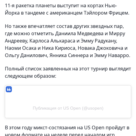
11-я ракетка планеты выступит на кортах Нью-
Йорка в тандеме с американцем Тэйлором Фрицем.
Но также впечатляет состав других звездных пар,
где можно отметить Даниила Медведева и Мирру
Андрееву, Карлоса Алькараса и Эмму Радукану,
Наоми Осака и Ника Кириоса, Новака Джоковича и
Ольгу Данилович, Янника Синнера и Эмму Наварро.
Полный список заявленных на этот турнир выглядит
следующем образом:
Публикация от US Open (@usopen)
В этом году микст-состязания на US Open пройдут в
новом формате на неделе перед началом игр