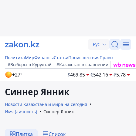
Рус
Политика
Мир
Финансы
Статьи
Происшествия
Право
#Выборы в Курултай
#Казахстан в сравнении
+27°
$
469.85
€
542.16
₽
5.78
Синнер Янник
Новости Казахстана и мира на сегодня
Имя (личность)
Синнер Янник
Плитка
Список