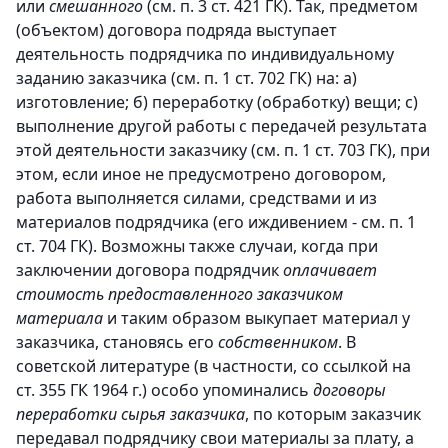
или
смешанного
(см. п. 3 ст. 421 ГК). Так, предметом
(объектом) договора подряда выступает
деятельность подрядчика по индивидуальному
заданию заказчика (см. п. 1 ст. 702 ГК) на: a)
изготовление; б) переработку (обработку) вещи; c)
выполнение другой работы с передачей
результата
этой деятельности заказчику (см. п. 1 ст. 703 ГК), при
этом, если иное не предусмотрено договором,
работа выполняется силами, средствами и из
материалов подрядчика (его иждивением - см. п. 1
ст. 704 ГК). Возможны также случаи, когда при
заключении договора подрядчик
оплачивает
стоимость предоставленного заказчиком
материала
и таким образом выкупает материал у
заказчика, становясь его
собственником
. В
советской литературе (в частности, со ссылкой на
ст. 355 ГК 1964 г.) особо упоминались
договоры
переработки сырья заказчика
, по которым заказчик
передавал подрядчику свои материалы за плату, а