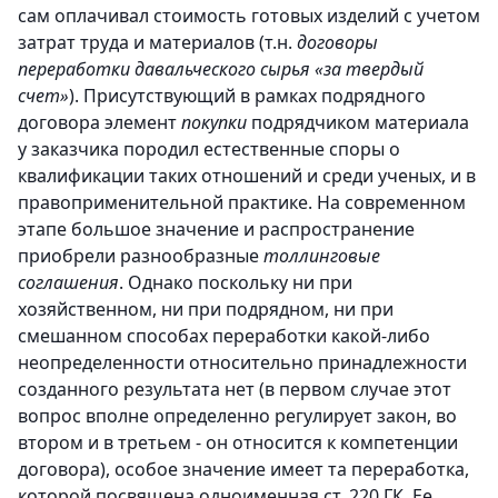
сам оплачивал стоимость готовых изделий с учетом
затрат труда и материалов (т.н.
договоры
переработки давальческого сырья «за твердый
счет»
). Присутствующий в рамках подрядного
договора элемент
покупки
подрядчиком материала
у заказчика породил естественные споры о
квалификации таких отношений и среди ученых, и в
правоприменительной практике. На современном
этапе большое значение и распространение
приобрели разнообразные
толлинговые
соглашения
. Однако поскольку ни при
хозяйственном, ни при подрядном, ни при
смешанном способах переработки какой-либо
неопределенности относительно принадлежности
созданного результата нет (в первом случае этот
вопрос вполне определенно регулирует закон, во
втором и в третьем - он относится к компетенции
договора), особое значение имеет та переработка,
которой посвящена одноименная ст. 220 ГК. Ее