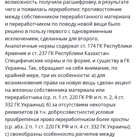
возможность получила расшифровку, в результате
чего и появилась
переработка
: противостояние
между собственником переработанного материала
и переработчиком по поводу новой вещи было
решено в пользу первого с одновременным
исключением, сделанным для второго.
Аналогичные нормы содержат ст. 174 ГК Республики
Армения и ст. 237 ГК Республики Казахстан.
Специфические нормы и по форме, и существу в ГК
Украины. Так, обращают на себя внимание, по
крайней мере, три их особенности: a) для
возникновения права на новую вещь сделан акцент
на
желании
собственника материала или
переработчика (ср. п. 1 ст. 220 ГК РФ и п. п. 2, 4 ст.
332 ГК Украины); б) за отсутствием некоторых
реквизитов (в т.ч. добросовестности)
условия
приобретения права переработчиком более просты
(ср. абз. 2 п. 1 ст. 220 ГК РФ и п. 4 ст. 332 ГК Украины);
c) своеобразны
особенности расчетов
между